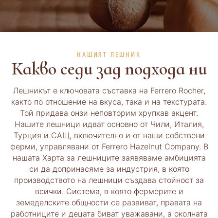
НАШИЯТ ЛЕШНИК
Какво седи зад подхода ни
Лешникът е ключовата съставка на Ferrero Rocher,
както по отношение на вкуса, така и на текстурата.
Той придава онзи неповторим хрупкав акцент.
Нашите лешници идват основно от Чили, Италия,
Турция и САЩ, включително и от наши собствени
ферми, управлявани от Ferrero Hazelnut Company. В
нашата Харта за лешниците заявяваме амбицията
си да допринасяме за индустрия, в която
производството на лешници създава стойност за
всички. Система, в която фермерите и
земеделските общности се развиват, правата на
работниците и децата биват уважавани, а околната