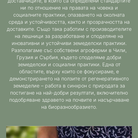
доставчиците, в който са определени стандартите
ни по отношение на правата на човека и
социалните практики, опазването на околната
среда и устойчивостта, както и прозрачността на
доставките. Също така работим с производителите
на лешници за разработване и споделяне на
иновативни и устойчиви земеделски практики.
Разполагаме със собствени агроферми в Чили,
Грузия и Сърбия, където споделяме добри
земеделски и социални практики. Една от
областите, върху които се фокусираме, е
демонстрирането на ползите от регенеративното
земеделие – работа в синхрон с природата за
постигане на най-добри резултати, включително
подобряване здравето на почвите и насърчаване
на биоразнообразието.