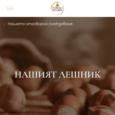
Skip to main content
MAIN NAVIGATION
Breadcrumb
Нашето отговорно снабдяване
НАШИЯТ ЛЕШНИК