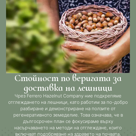
Стойност по веригата за
доставка на лешници
Чрез Ferrero Hazelnut Company ние подкрепяме
отглеждането на лешници, като работим за по-добро
разбиране и демонстриране на ползите от
регенеративното земеделие. Това означава, че в
дългосрочен план се фокусираме върху
насърчаването на методи на отглеждане, които
включват подобряване на здравето на почвата,