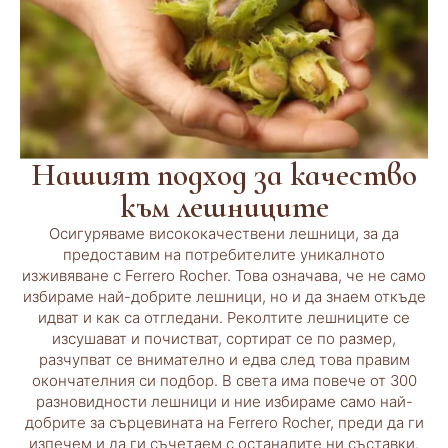
Нашият подход за качество
към лешниците
Осигуряваме висококачествени лешници, за да
предоставим на потребителите уникалното
изживяване с Ferrero Rocher. Това означава, че не само
избираме най-добрите лешници, но и да знаем откъде
идват и как са отгледани. Реколтите лешниците се
изсушават и почистват, сортират се по размер,
разчупват се внимателно и едва след това правим
окончателния си подбор. В света има повече от 300
разновидности лешници и ние избираме само най-
добрите за сърцевината на Ferrero Rocher, преди да ги
изпечем и да ги съчетаем с останалите ни съставки.