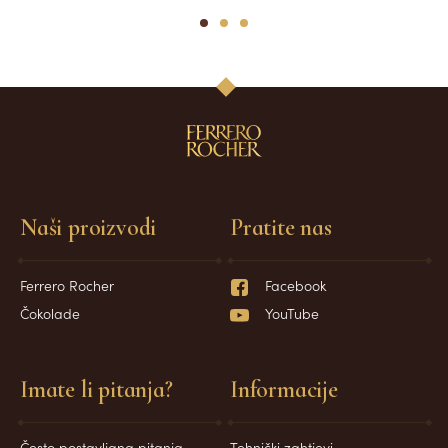
1
2
3
Naši proizvodi
Pratite nas
Ferrero Rocher
Facebook
Čokolade
YouTube
Imate li pitanja?
Informacije
Često postavljana pitanja
Tehnički zahtjevi