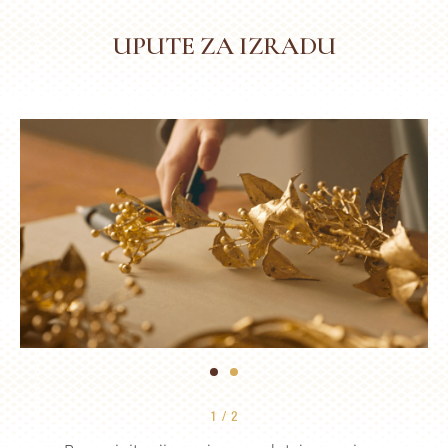
UPUTE ZA IZRADU
1
2
1
/
2