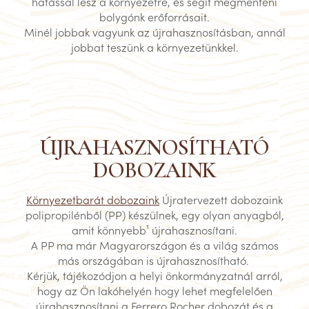
hatással lesz a környezetre, és segít megmenteni
bolygónk erőforrásait.
Minél jobbak vagyunk az újrahasznosításban, annál
jobbat teszünk a környezetünkkel.
ÚJRAHASZNOSÍTHATÓ
DOBOZAINK
Környezetbarát dobozaink
Újratervezett dobozaink
polipropilénből (PP) készülnek, egy olyan anyagból,
amit könnyebb
¹
újrahasznosítani.
A PP ma már Magyarországon és a világ számos
más országában is újrahasznosítható.
Kérjük, tájékozódjon a helyi önkormányzatnál arról,
hogy az Ön lakóhelyén hogy lehet megfelelően
újrahasznosítani a Ferrero Rocher dobozát és a