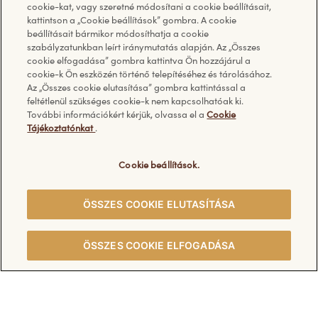
cookie-kat, vagy szeretné módosítani a cookie beállításait,
Pralinék
Facebook
kattintson a „Cookie beállítások” gombra. A cookie
Táblás csokoládék
YouTube
beállításait bármikor módosíthatja a cookie
szabályzatunkban leírt iránymutatás alapján. Az „Összes
Jégkrém
cookie elfogadása” gombra kattintva Ön hozzájárul a
További termékeink
cookie-k Ön eszközén történő telepítéséhez és tárolásához.
Az „Összes cookie elutasítása” gombra kattintással a
feltétlenül szükséges cookie-k nem kapcsolhatóak ki.
További információkért kérjük, olvassa el a
Cookie
Kérdése van?
Információ
Tájékoztatónkat
.
Cookie beállítások.
GYIK - Gyakran ismételt
Cookie tájékoztató és cookie
kérdések
beállítások
Kapcsolat
Ferrero adatkezelési
ÖSSZES COOKIE ELUTASÍTÁSA
tájékoztató
Felhasználási feltételek
ÖSSZES COOKIE ELFOGADÁSA
Impresszum