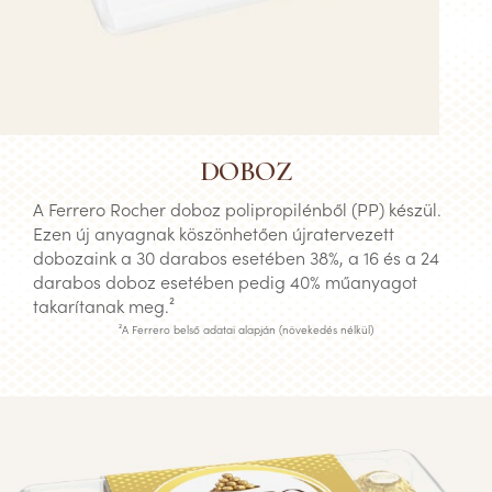
DOBOZ
A Ferrero Rocher doboz polipropilénből (PP) készül.
Ezen új anyagnak köszönhetően újratervezett
dobozaink a 30 darabos esetében 38%, a 16 és a 24
darabos doboz esetében pedig 40% műanyagot
takarítanak meg.²
²A Ferrero belső adatai alapján (növekedés nélkül)