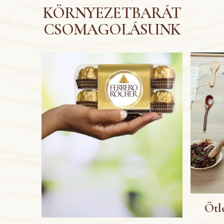
KÖRNYEZETBARÁT
CSOMAGOLÁSUNK
Ötle