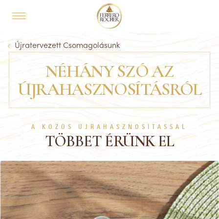
Skip to main content
MAIN NAVIGATION
Breadcrumb
Újratervezett Csomagolásunk
NÉHÁNY SZÓ AZ
ÚJRAHASZNOSÍTÁSRÓL
A KÖZÖS ÚJRAHASZNOSÍTÁSSAL
TÖBBET ÉRÜNK EL