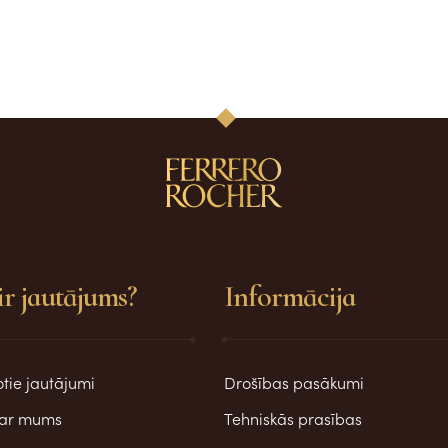
ir jautājums?
Informācija
tie jautājumi
Drošības pasākumi
s ar mums
Tehniskās prasības