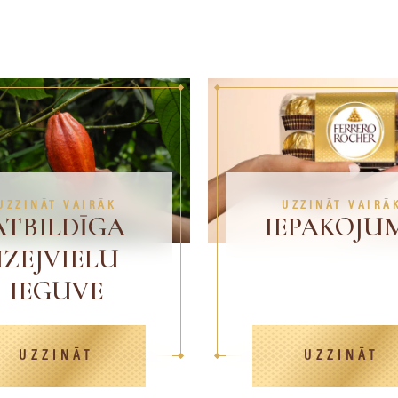
UZZINĀT VAIRĀK
UZZINĀT VAIRĀ
ATBILDĪGA
IEPAKOJU
IZEJVIELU
IEGUVE
UZZINĀT
UZZINĀT