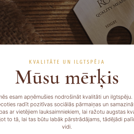
KVALITĀTE UN ILGTSPĒJA
Mūsu mērķis
ēs esam apņēmušies nodrošināt kvalitāti un ilgtspēju.
tiecoties radīt pozitīvas sociālās pārmaiņas un samazināt
as ar vietējiem lauksaimniekiem, lai ražotu augstas kva
t to tā, lai tas būtu labāk pārstrādājams, tādējādi pa
vidi.