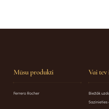
Mūsu produkti
Vai tev 
Ferrero Rocher
Biežāk uzdo
Sazinietie