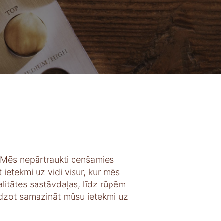
 Mēs nepārtraukti cenšamies
 ietekmi uz vidi visur, kur mēs
litātes sastāvdaļas, līdz rūpēm
līdzot samazināt mūsu ietekmi uz