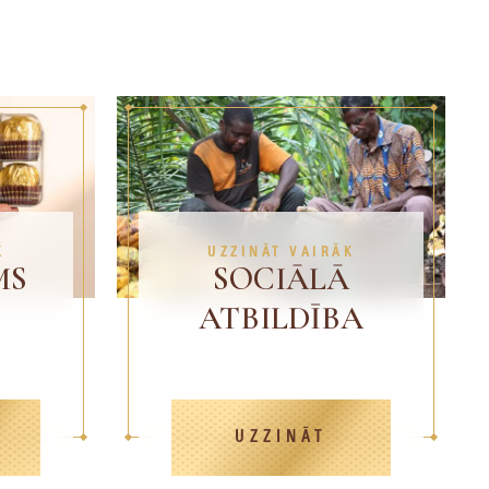
K
UZZINĀT VAIRĀK
MS
SOCIĀLĀ
ATBILDĪBA
UZZINĀT