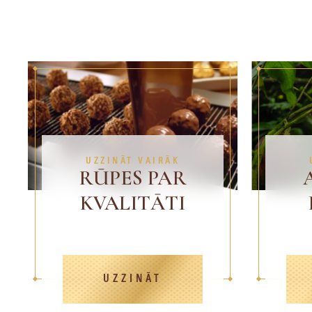
UZZINĀT VAIRĀK
RŪPES PAR
KVALITĀTI
UZZINĀT