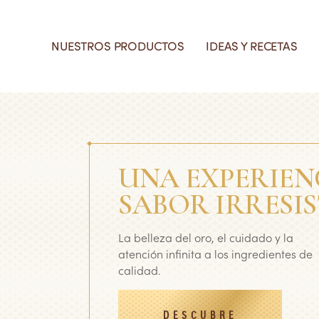
Skip to main content
MAIN NAVIGATI
NUESTROS PRODUCTOS
IDEAS Y RECETAS
Conoce
Inspíra
Descub
Conoce
produc
Rocher
de nues
Calida
Ver más ideas 
UNA EXPERIEN
Sustent
SABOR IRRESIS
Ver todos los p
Conoce más de
Rocher
La belleza del oro, el cuidado y la
atención infinita a los ingredientes de
Ver más de Cal
calidad.
Sustentabilida
DESCUBRE