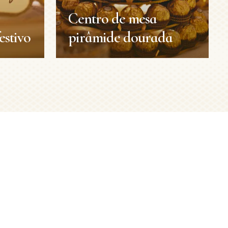
Centro de mesa
estivo
pirâmide dourada
estivo
Centro de mesa
pirâmide dourada
Decorações
Natal
Duração:
30 min
Nível:
Médio
VER MAIS