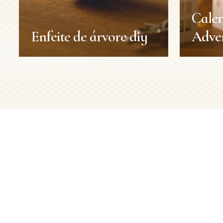
Calen
Enfeite de árvore diy
Adven
Enfeite de árvore diy
Cale
Adve
Natal
Decorações
Natal
Duração:
20 min
Nível:
Médio
Duração:
Nível:
VER MAIS