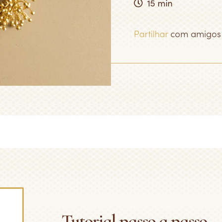
15 min
Partilhar
com amigos
Tutorial passo a passo