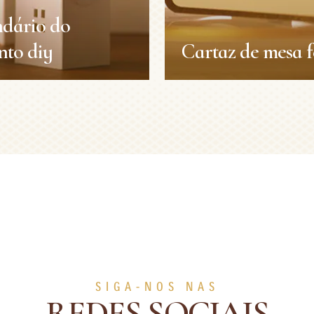
dário do
to diy
Cartaz de mesa f
ndário do
Cartaz de mesa f
nto diy
Natal
Decorações
Decorações
Duração:
30 min
Nível:
Fácil
25 min
Médio
SIGA-NOS NAS
VER MAIS
VER MAIS
REDES SOCIAIS