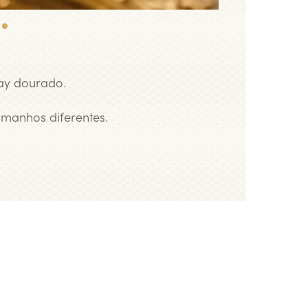
2
ay dourado.
amanhos diferentes.