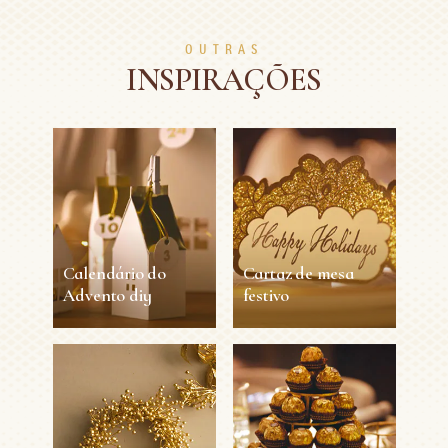
OUTRAS
INSPIRAÇÕES
Calendário do
Cartaz de mesa
Advento diy
festivo
Calendário do
Cartaz de mesa
Advento diy
festivo
25 min
Médio
30 min
Fácil