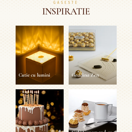
GASESTE
INSPIRATIE
Cutie cu lumini
Gradina Zen
Cutie cu lumini
Gradina Zen
15 min
1 persoana
Usor
5 min
1 persoana
Usor
Café Gourmand cu