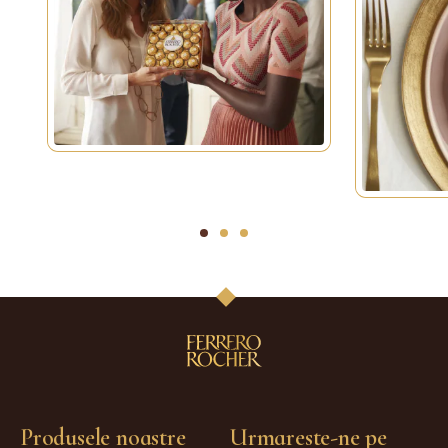
1
2
3
Produsele noastre
Urmareste-ne pe