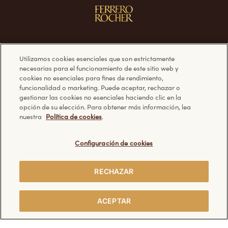
Síguenos en:
Nuestros productos
Utilizamos cookies esenciales que son estrictamente
necesarias para el funcionamiento de este sitio web y
cookies no esenciales para fines de rendimiento,
Facebook
Ferrero Rocher
funcionalidad o marketing. Puede aceptar, rechazar o
Instagram
gestionar las cookies no esenciales haciendo clic en la
opción de su elección. Para obtener más información, lea
nuestra
Política de cookies
.
¿Tienes alguna
Información
Configuración de cookies
pregunta?
Requerimientos técnicos
RECHAZAR
Aviso de Privacidad
Preguntas frecuentes
Política de Cookies
Contáctanos
COMPARTIR
ACEPTAR
A UN AMIGO