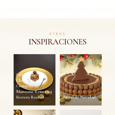
OTROS
INSPIRACIONES
Cubitos de
Chocolate con
Compota de
Manzana Reineta y
Ferrero Rocher
Pastel de Navidad
Cubitos de
Pastel de Navidad