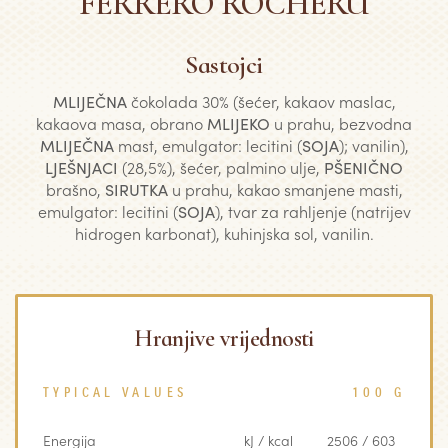
FERRERO ROCHERU
Sastojci
MLIJEČNA
čokolada 30% (šećer, kakaov maslac,
kakaova masa, obrano
MLIJEKO
u prahu, bezvodna
MLIJEČNA
mast, emulgator: lecitini (
SOJA
); vanilin),
LJEŠNJACI
(28,5%), šećer, palmino ulje,
PŠENIČNO
brašno,
SIRUTKA
u prahu, kakao smanjene masti,
emulgator: lecitini (
SOJA
), tvar za rahljenje (natrijev
hidrogen karbonat), kuhinjska sol, vanilin.
Hranjive vrijednosti
TYPICAL VALUES
100 G
Energija
kJ / kcal
2506 / 603