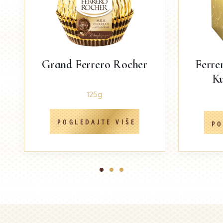
Grand Ferrero Rocher
Ferre
Ku
125g
POGLEDAJTE VIŠE
PO
1
2
3