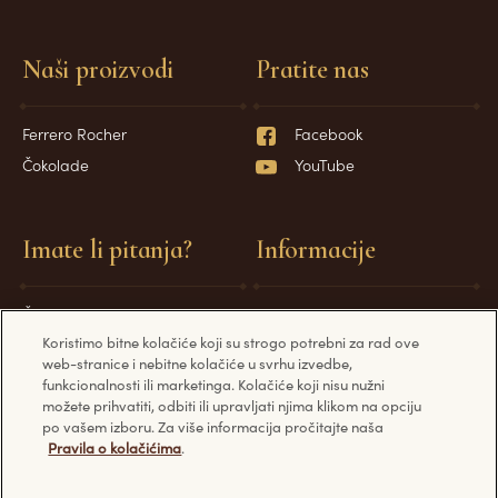
Naši proizvodi
Pratite nas
Ferrero Rocher
Facebook
Čokolade
YouTube
Imate li pitanja?
Informacije
Često postavljana pitanja
Tehnički zahtjevi
Koristimo bitne kolačiće koji su strogo potrebni za rad ove
Kontaktirajte nas
Pravila privatnosti
web-stranice i nebitne kolačiće u svrhu izvedbe,
Pravila kolačića
funkcionalnosti ili marketinga. Kolačiće koji nisu nužni
možete prihvatiti, odbiti ili upravljati njima klikom na opciju
po vašem izboru. Za više informacija pročitajte naša
Pravila o kolačićima
.