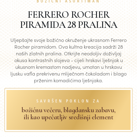
BOŽIĆNI ASORTIMAN
FERRERO ROCHER
PIRAMIDA 28 PRALINA
Uljepšajte svoje božićno okruženje ukrasnom Ferrero
Rocher piramidom. Ova kultna kreacija sadrži 28
naših zlatnih pralina. Otkrijte neodoljiv doživljaj
okusa kontrastnih slojeva - cijeli hrskavi lješnjak u
ukusnom kremastom nadjevu, umotan u hrskavu
ljusku vafla prekrivenu mliječnom čokoladom i blago
prženim komadićima lješnjaka.
SAVRŠEN POKLON ZA
božićnu večeru, blagdansku zabavu,
ili kao upečatljiv središnji element