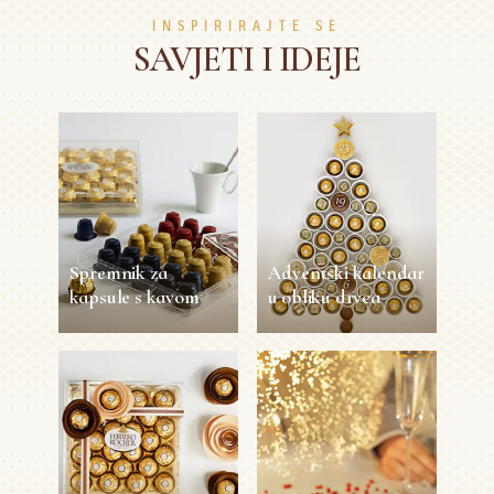
INSPIRIRAJTE SE
SAVJETI I IDEJE
Spremnik za
Adventski kalendar
kapsule s kavom
u obliku drvca
Spremnik za
Adventski
kapsule s kavom
kalendar u obliku
drvca
30 sec
1
Jednostavno
30 min
1
Jednostavno