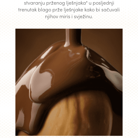
stvaranju prženog lješnjaka" u posljednji
trenutak blago prže lješnjake kako bi sačuvali
njihov miris i svježinu.