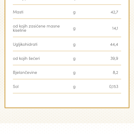
Masti
g
42,7
od kojih zasićene masne
g
14,1
kiseline
Ugljikohidrati
g
44,4
od kojih šećeri
g
39,9
Bjelančevine
g
8,2
Sol
g
0,153