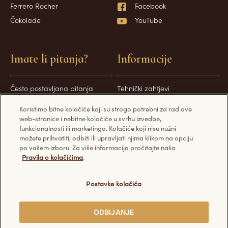
Ferrero Rocher
Facebook
Čokolade
YouTube
Imate li pitanja?
Informacije
Često postavljana pitanja
Tehnički zahtjevi
Kontaktirajte nas
Pravila privatnosti
Koristimo bitne kolačiće koji su strogo potrebni za rad ove
Pravila kolačića
web-stranice i nebitne kolačiće u svrhu izvedbe,
funkcionalnosti ili marketinga. Kolačiće koji nisu nužni
možete prihvatiti, odbiti ili upravljati njima klikom na opciju
po vašem izboru. Za više informacija pročitajte naša
Pravila o kolačićima
.
Otkrijte ostale Ferrero web stranice:
Postavke kolačića
ODBIJANJE