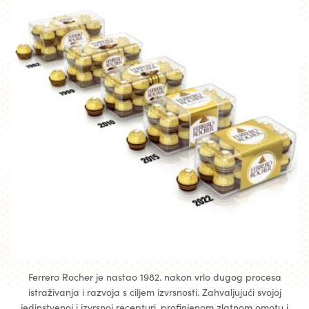
Ferrero Rocher je nastao 1982. nakon vrlo dugog procesa
istraživanja i razvoja s ciljem izvrsnosti. Zahvaljujući svojoj
jedinstvenoj i izvrsnoj recepturi, profinjenom zlatnom omotu i