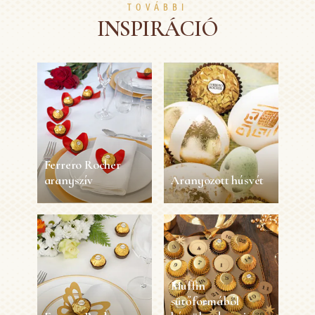
TOVÁBBI
INSPIRÁCIÓ
Ferrero Rocher
aranyszív
Aranyozott húsvét
Ferrero Rocher
Aranyozott húsvét
aranyszív
30 perc
1 személy
Könnyű
5 perc
1 személy
Könnyű
Muffin
sütőformából