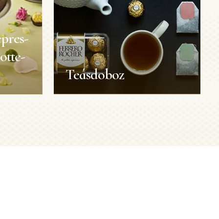
pres-
otte-
Teásdoboz
epres-
Teásdoboz
otte-
Ötletek üres Ferrero Rocher dobozokhoz
Elkészítési idő:
5 másodperc
Méret:
1 személy
Nehézségi
Könnyű
rc
fok:
mély