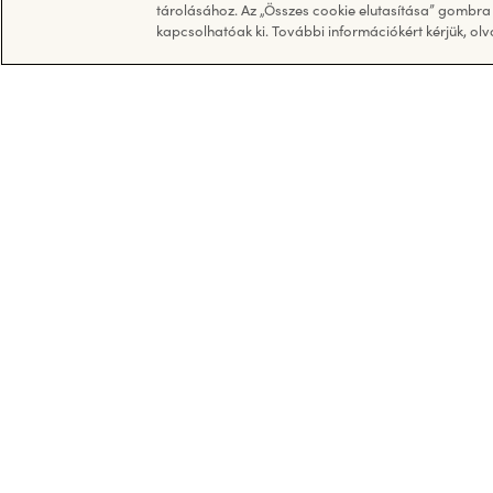
Termékek
Kérdés
tárolásához. Az „Összes cookie elutasítása” gombra k
kapcsolhatóak ki. További információkért kérjük, olv
Pralinék
GYIK - Gyak
Táblás csokoládék
Kapcsolat
Jégkrém
További termékeink
© Ferrero 2026. Minden jog fenntartva.