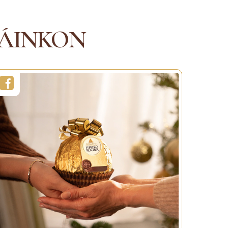
pes
MUTASS TÖBBET
ÁINKON
ET