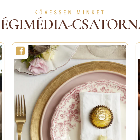
Nehézségi fok:
Köze
KÖVESSEN MINKET
UTASS TÖBBET
SÉGIMÉDIA-CSATORN
MUTASS TÖBB