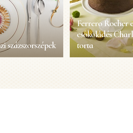
Ferrero Rocher e
csokoládés Charl
zi százszorszépek
torta
zi
Ferrero Rocher 
zorszépek
csokoládés Charl
torta
Receptek
idő:
15 perc
1 személy
Elkészítési idő:
65 pe
fok:
Közepes
Méret:
8 sze