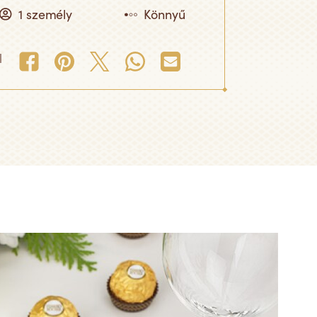
1 személy
Könnyű
l