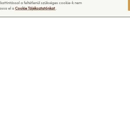
e van?
Információ
attintással a feltétlenül szükséges cookie-k nem
assa el a
Cookie Tájékoztatónkat
.
ran ismételt kérdések
Cookie tájékoztató és cookie
beállítások
Ferrero adatkezelési tájékozta
Felhasználási feltételek
Impresszum
Fedezze fel a Ferrero
további weboldalait: