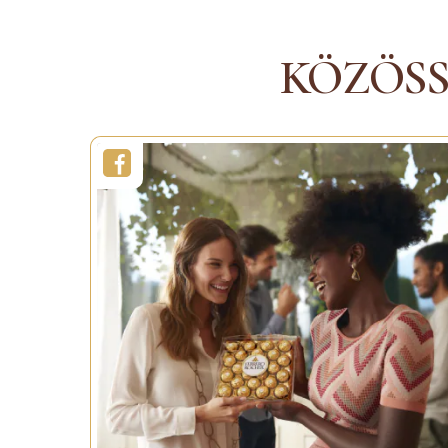
MUTASS TÖBBET
M
KÖZÖS