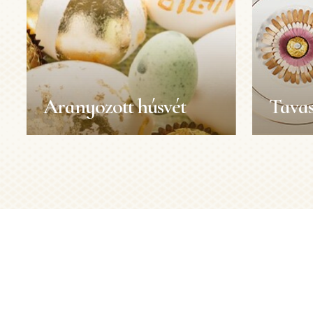
Aranyozott húsvét
Tavas
Aranyozott húsvét
Tavas
százs
Húsvét
Húsvét
Elkészítési idő:
30 perc
Méret:
1 személy
Elkészítési 
Nehézségi fok:
Könnyű
Méret:
Nehézségi 