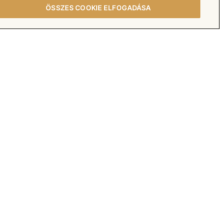
Kövessen minket
ÖSSZES COOKIE ELFOGADÁSA
Facebook
YouTube
tó