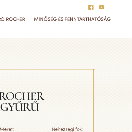
RO ROCHER
MINŐSÉG ÉS FENNTARTHATÓSÁG
áblás csokoládék
alentin-nap
errero Rocher élmény
ratervezett
ovábbi termékeink
eceptek
somagolásunk
rsadalmi felelősség
 ROCHER
AGYŰRŰ
Méret:
Nehézségi fok: