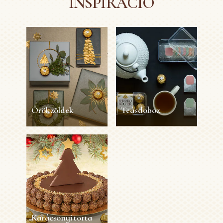
INSPIRÁCIÓ
Örökzöldek
Teásdoboz
Örökzöldek
Teásdoboz
45 perc
1 személy
Könnyű
5
1 személy
Könnyű
másodperc
MUTASS TÖBBET
MUTASS TÖBBET
Karácsonyi torta