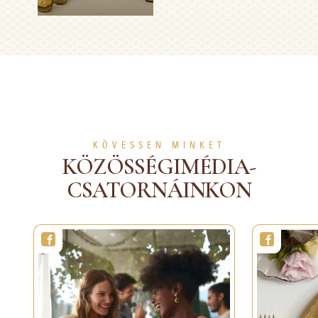
Karácsonyi torta
2 óra
8 személy
Nehéz
MUTASS TÖBBET
KÖVESSEN MINKET
KÖZÖSSÉGIMÉDIA-
CSATORNÁINKON