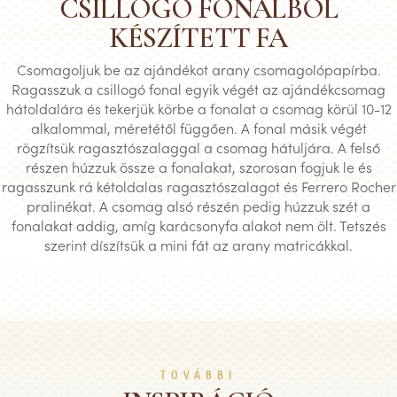
CSILLOGÓ FONALBÓL
KÉSZÍTETT FA
Csomagoljuk be az ajándékot arany csomagolópapírba.
Ragasszuk a csillogó fonal egyik végét az ajándékcsomag
hátoldalára és tekerjük körbe a fonalat a csomag körül 10-12
alkalommal, méretétől függően. A fonal másik végét
rögzítsük ragasztószalaggal a csomag hátuljára. A felső
részen húzzuk össze a fonalakat, szorosan fogjuk le és
ragasszunk rá kétoldalas ragasztószalagot és Ferrero Rocher
pralinékat. A csomag alsó részén pedig húzzuk szét a
fonalakat addig, amíg karácsonyfa alakot nem ölt. Tetszés
szerint díszítsük a mini fát az arany matricákkal.
TOVÁBBI