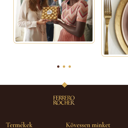
1
2
3
Termékek
Kövessen minket