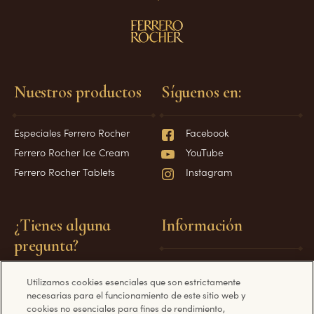
Nuestros productos
Síguenos en:
Especiales Ferrero Rocher
Facebook
Ferrero Rocher Ice Cream
YouTube
Ferrero Rocher Tablets
Instagram
¿Tienes alguna
Información
pregunta?
Requerimientos técnicos
Utilizamos cookies esenciales que son estrictamente
Aviso de Privacidad
Preguntas frecuentes
necesarias para el funcionamiento de este sitio web y
Política de Cookies
Contáctanos
cookies no esenciales para fines de rendimiento,