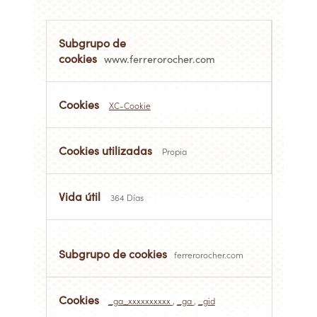
Cookies
de
rendimiento
www.ferrerorocher.com
XC-Cookie
Propia
364 Días
ferrerorocher.com
_ga_xxxxxxxxxx
,
_ga
,
_gid