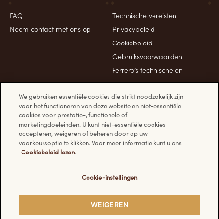
FAQ
Technische vereisten
Neem contact met ons op
Privacybeleid
Cookiebeleid
Gebruiksvoorwaarden
Ferrero’s technische en
organisatorische
We gebruiken essentiële cookies die strikt noodzakelijk zijn
beveiligingsmaatregelen
voor het functioneren van deze website en niet-essentiële
cookies voor prestatie-, functionele of
marketingdoeleinden. U kunt niet-essentiële cookies
accepteren, weigeren of beheren door op uw
voorkeursoptie te klikken. Voor meer informatie kunt u ons
Cookiebeleid lezen
.
Ontdek andere websites van Ferrero:
Cookie-instellingen
WEIGEREN
© Ferrero 2026. Alle rechten voorbehouden.