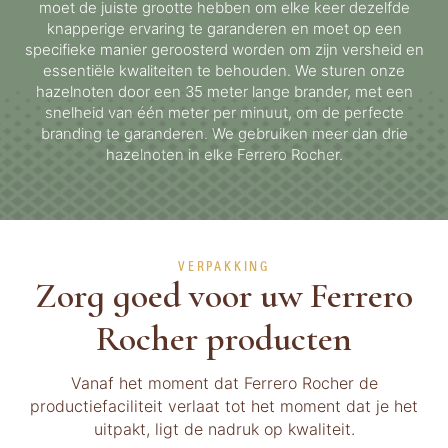
moet de juiste grootte hebben om elke keer dezelfde
knapperige ervaring te garanderen en moet op een
specifieke manier geroosterd worden om zijn versheid en
essentiële kwaliteiten te behouden. We sturen onze
hazelnoten door een 35 meter lange brander, met een
snelheid van één meter per minuut, om de perfecte
branding te garanderen. We gebruiken meer dan drie
hazelnoten in elke Ferrero Rocher.
VERPAKKING
Zorg goed voor uw Ferrero
Rocher producten
Vanaf het moment dat Ferrero Rocher de
productiefaciliteit verlaat tot het moment dat je het
uitpakt, ligt de nadruk op kwaliteit.