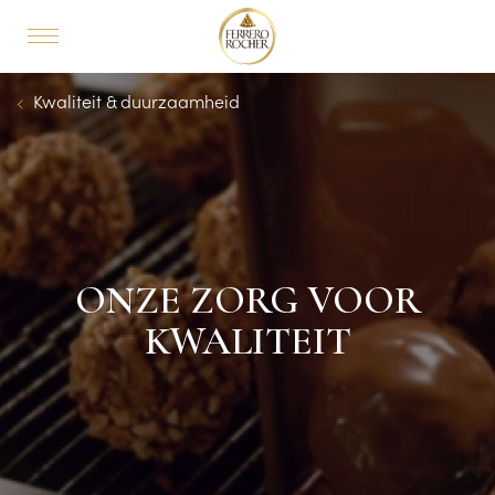
Skip to main content
MAIN NAVIGATION
Breadcrumb
Kwaliteit & duurzaamheid
ONZE ZORG VOOR
KWALITEIT