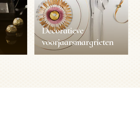
Decoratieve
voorjaarsmargrieten
Decoratieve
voorjaarsmargrieten
Pasen
Decoratie
Duur:
15min
Niveau:
Gemiddeld