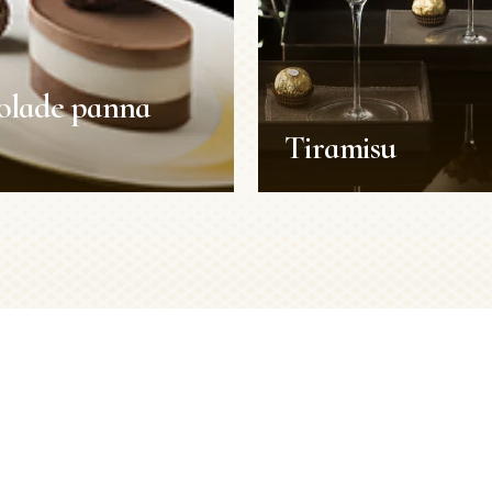
olade panna
Tiramisu
olade panna
Tiramisu
Recepten
n
Duur:
50 min
Porties:
2 personen
45 min
Niveau:
Gemiddeld
2 personen
Gemiddeld