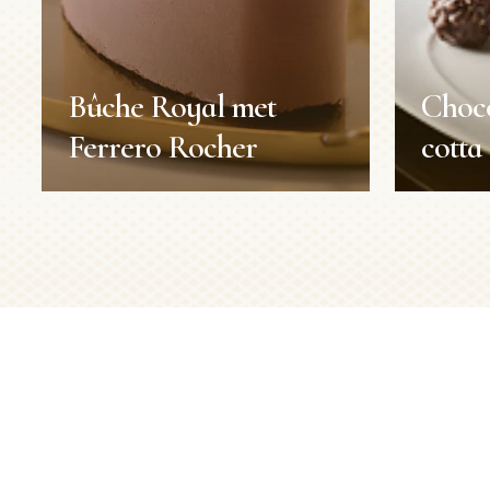
Bûche Royal met
Choc
Ferrero Rocher
cotta
Bûche Royal met
Choc
Ferrero Rocher
cotta
Recepten
Recepte
Duur:
Duur:
1h30min
Porties:
Porties:
6 personen
Niveau:
Moeilijk
Niveau: