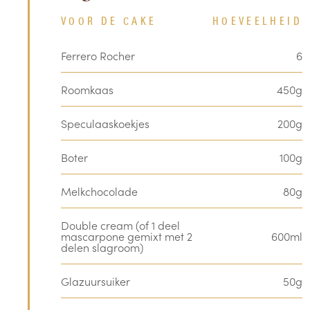
VOOR DE CAKE
HOEVEELHEID
Ferrero Rocher
6
Roomkaas
450g
Speculaaskoekjes
200g
Boter
100g
Melkchocolade
80g
Double cream (of 1 deel
mascarpone gemixt met 2
600ml
delen slagroom)
Glazuursuiker
50g