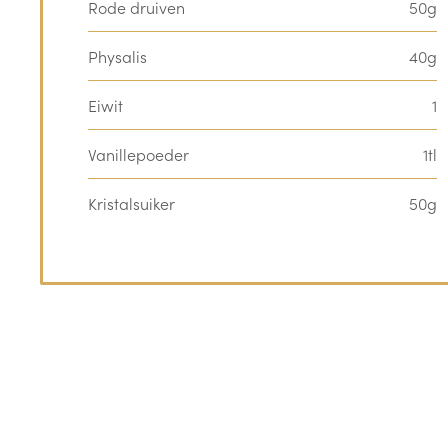
Rode druiven
50g
Physalis
40g
Eiwit
1
Vanillepoeder
1tl
Kristalsuiker
50g