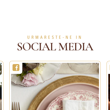
30 sec
30 min
Portii:
1 persoana
1 persoana
Usor
Nivel:
Usor
URMARESTE-NE IN
EZI MAI MULT
VEZI MAI MU
SOCIAL MEDIA