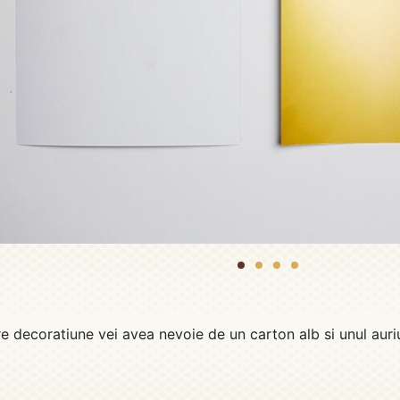
1
2
3
4
re decoratiune vei avea nevoie de un carton alb si unul auri