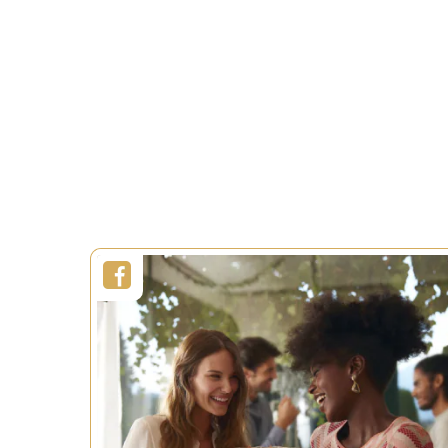
120 min
Portii:
Portii:
8 persoane
Nivel:
Avansat
Nivel:
VEZI MAI MULT
V