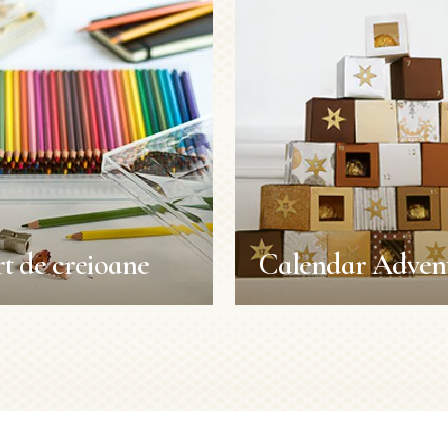
t de creioane
Calendar Adven
t de creioane
Calendar Adven
te cutia
Craciun
Durata: