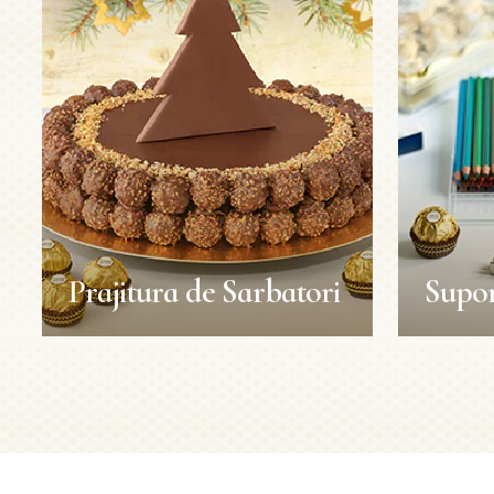
Prajitura de Sarbatori
Supor
Prajitura de Sarbatori
Supor
Craciun
Retete
Refoloses
Durata:
Durata: