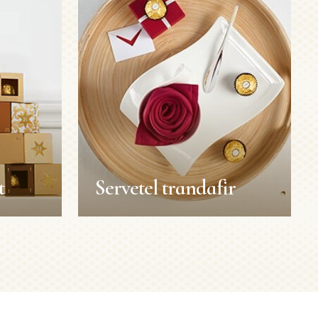
t
Servetel trandafir
t
Servetel trandafir
Decoratiuni
Durata: