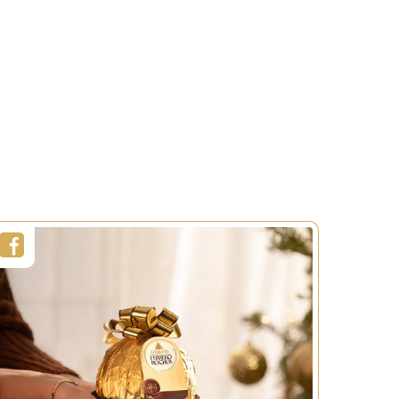
90 sec
Portii:
1 persoana
Nivel:
Usor
LT
VEZI MAI MULT