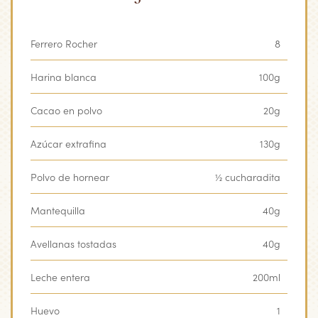
Ferrero Rocher
8
Harina blanca
100g
Cacao en polvo
20g
Azúcar extrafina
130g
Polvo de hornear
½ cucharadita
Mantequilla
40g
Avellanas tostadas
40g
Leche entera
200ml
Huevo
1