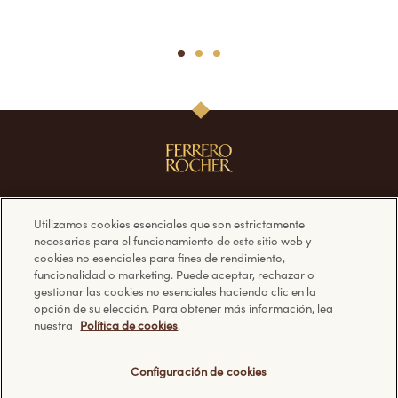
1
2
3
Utilizamos cookies esenciales que son estrictamente
Síguenos en
Nuestros productos
necesarias para el funcionamiento de este sitio web y
cookies no esenciales para fines de rendimiento,
funcionalidad o marketing. Puede aceptar, rechazar o
Facebook
Ferrero Rocher
gestionar las cookies no esenciales haciendo clic en la
Instagram
opción de su elección. Para obtener más información, lea
nuestra
Política de cookies
.
¿Tienes alguna
Información
Configuración de cookies
pregunta?