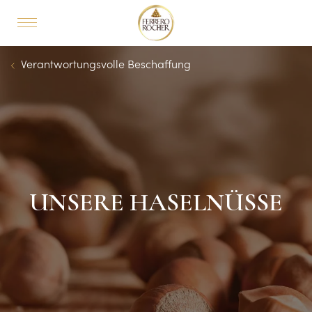
Skip to main content
MAIN NAVIGATION
Breadcrumb
Verantwortungsvolle Beschaffung
UNSERE HASELNÜSSE