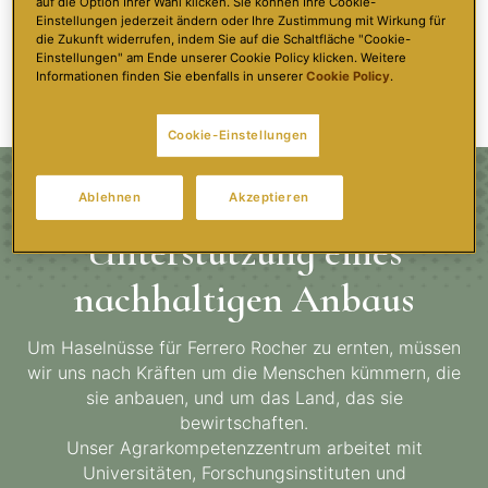
auf die Option Ihrer Wahl klicken. Sie können Ihre Cookie-
leben können, die Rechte von Arbeitern und Kindern
Einstellungen jederzeit ändern oder Ihre Zustimmung mit Wirkung für
geachtet werden und dem Umweltschutz durch
die Zukunft widerrufen, indem Sie auf die Schaltfläche "Cookie-
Einstellungen" am Ende unserer Cookie Policy klicken. Weitere
regenerative landwirtschaftliche Verfahren Rechnung
Informationen finden Sie ebenfalls in unserer
Cookie Policy
.
getragen wird.
Cookie-Einstellungen
Ablehnen
Akzeptieren
Unterstützung eines
nachhaltigen Anbaus
Um Haselnüsse für Ferrero Rocher zu ernten, müssen
wir uns nach Kräften um die Menschen kümmern, die
sie anbauen, und um das Land, das sie
bewirtschaften.
Unser Agrarkompetenzzentrum arbeitet mit
Universitäten, Forschungsinstituten und