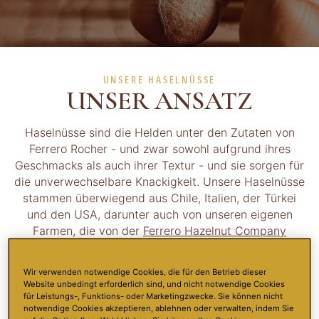
UNSERE HASELNÜSSE
UNSER ANSATZ
Haselnüsse sind die Helden unter den Zutaten von
Ferrero Rocher - und zwar sowohl aufgrund ihres
Geschmacks als auch ihrer Textur - und sie sorgen für
die unverwechselbare Knackigkeit. Unsere Haselnüsse
stammen überwiegend aus Chile, Italien, der Türkei
und den USA, darunter auch von unseren eigenen
Farmen, die von der
Ferrero Hazelnut Company
betrieben werden. Innerhalb unserer
Haselnuss-
Charta
verfolgen wir das Ziel, Vorreiter für eine
Wir verwenden notwendige Cookies, die für den Betrieb dieser
moderne Haselnussindustrie zu sein, die für alle
Website unbedingt erforderlich sind, und nicht notwendige Cookies
Beteiligten einen Mehrwert schafft; in der die Bauern
für Leistungs-, Funktions- oder Marketingzwecke. Sie können nicht
notwendige Cookies akzeptieren, ablehnen oder verwalten, indem Sie
und ihre Dorfgemeinschaften gut von ihrer Arbeit