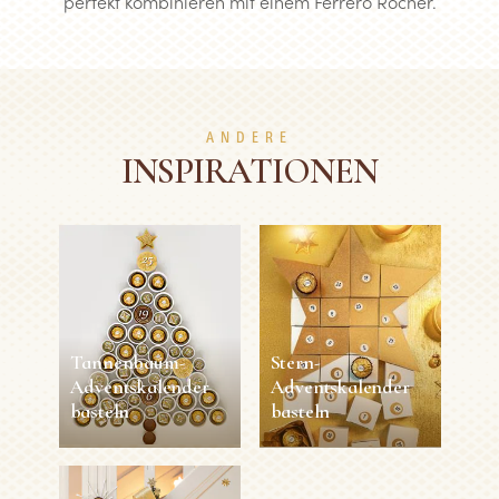
perfekt kombinieren mit einem Ferrero Rocher.
ANDERE
INSPIRATIONEN
Tannenbaum-
Stern-
Adventskalender
Adventskalender​
basteln
basteln
Tannenbaum-
Stern-