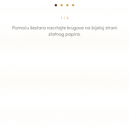
1
2
3
4
1
/
4
Pomoću šestara nacrtajte krugove na bijeloj strani
zlatnog papira.