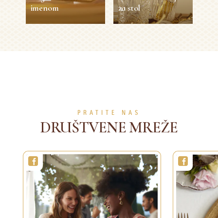
imenom
za stol
Prigodne kartice s
Zlatna dekoracija
imenom
za stol
30 min
Jednostavno
20 min
Jednostavno
VIŠE DETALJA
VIŠE DETALJA
PRATITE NAS
DRUŠTVENE MREŽE