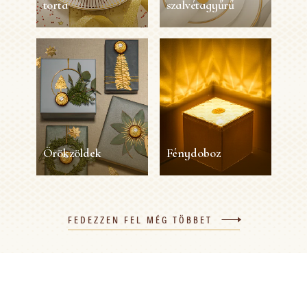
torta
szalvétagyűrű
Ferrero Rocher
Ferrero Rocher
mogyorós márkiz
szalvétagyűrű
torta
5 perc
1 személy
Könnyű
40 perc
8 személy
Könnyű
MUTASS TÖBBET
MUTASS TÖBBET
Örökzöldek
Fénydoboz
Örökzöldek
Fénydoboz
FEDEZZEN FEL MÉG TÖBBET
45 perc
1 személy
Könnyű
15 perc
1 személy
Könnyű
MUTASS TÖBBET
MUTASS TÖBBET