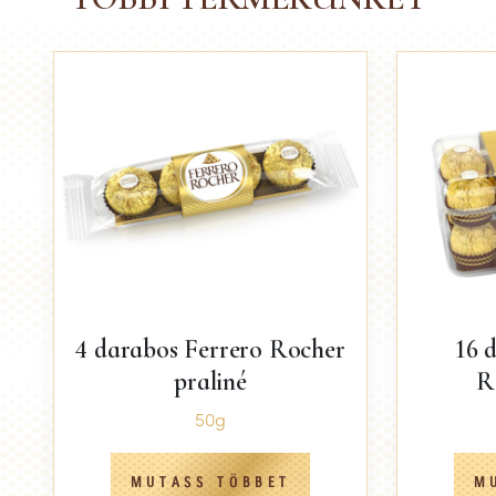
4 darabos Ferrero Rocher
16 
praliné
R
50g
MUTASS TÖBBET
M