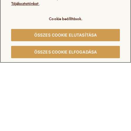
Tájékoztatónkat
.
Kérdése van?
Információ
Cookie beállítások.
GYIK - Gyakran ismételt
Cookie tájékoztató és cookie
ÖSSZES COOKIE ELUTASÍTÁSA
kérdések
beállítások
Kapcsolat
Ferrero adatkezelési
ÖSSZES COOKIE ELFOGADÁSA
tájékoztató
Felhasználási feltételek
Impresszum
Fedezze fel a Ferrero további weboldalait: