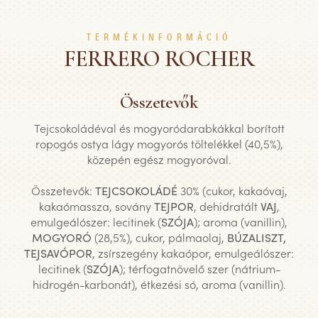
TERMÉKINFORMÁCIÓ
FERRERO ROCHER
Összetevők
Tejcsokoládéval és mogyoródarabkákkal borított
ropogós ostya lágy mogyorós töltelékkel (40,5%),
közepén egész mogyoróval.
Összetevők:
TEJCSOKOLÁDÉ
30% (cukor, kakaóvaj,
kakaómassza, sovány
TEJPOR
, dehidratált
VAJ
,
emulgeálószer: lecitinek (
SZÓJA
); aroma (vanillin),
MOGYORÓ
(28,5%), cukor, pálmaolaj,
BÚZALISZT,
TEJSAVÓPOR
, zsírszegény kakaópor, emulgeálószer:
lecitinek (
SZÓJA
); térfogatnövelő szer (nátrium-
hidrogén-karbonát), étkezési só, aroma (vanillin).