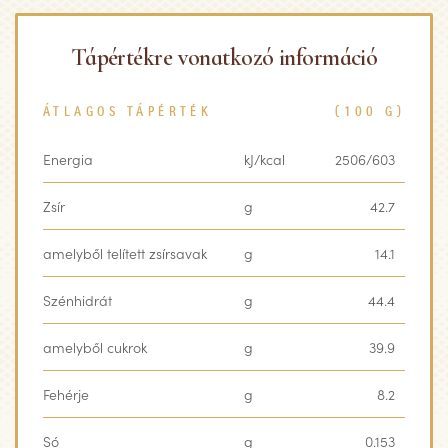
Tápértékre vonatkozó információ
ÁTLAGOS TÁPÉRTÉK
(100 G)
Energia
kJ/kcal
2506/603
Zsír
g
42.7
amelyből telített zsírsavak
g
14.1
Szénhidrát
g
44.4
amelyből cukrok
g
39.9
Fehérje
g
8.2
Só
g
0.153