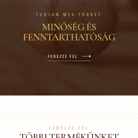
TUDJON MEG TÖBBET
MINŐSÉG ÉS
FENNTARTHATÓSÁG
FEDEZZE FEL
FEDEZZE FEL
TÖBBI TERMÉKÜNKET