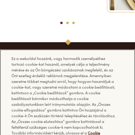
1
2
3
Ez a weboldal hozzánk, vagy harmadik személyekhez
tartozó cookie-kat használ, amelyek célja a teljesítmény
mérése és az Ön böngészési szokásainak megfelelő, és az
Önt esetleg érdeklő reklámok megjelenítése. Amennyiben
szeretne többet megtudni arról, hogy hogyan használjuk a
Termékek
Kövessen minket
cookie-kat, vagy szeretné módosítani a cookie beállításait,
kattintson a „Cookie beállítások” gombra. A cookie
beállításait bármikor módosíthatja a cookie
Pralinék
Facebook
szabályzatunkban leírt iránymutatás alapján. Az „Összes
cookie elfogadása” gombra kattintva Ön hozzájárul a
Táblás csokoládék
YouTube
cookie-k Ön eszközén történő telepítéséhez és tárolásához.
Jégkrém
Az „Összes cookie elutasítása” gombra kattintással a
További termékeink
feltétlenül szükséges cookie-k nem kapcsolhatóak ki.
További információkért kérjük, olvassa el a
Cookie