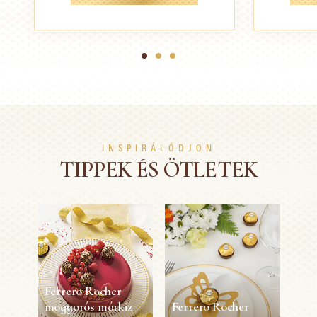
1
2
3
INSPIRÁLÓDJON
TIPPEK ÉS ÖTLETEK
Ferrero Rocher
mogyorós márkiz
Ferrero Rocher