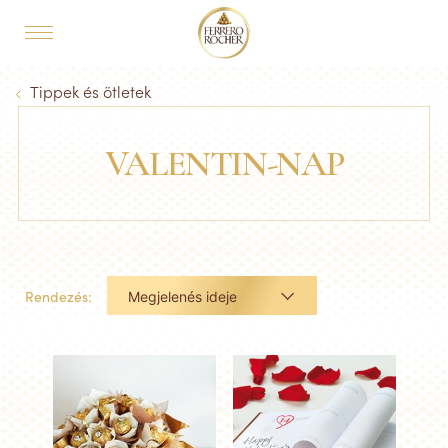
Skip to main content
MAIN NAVIGATION
Breadcrumb
Tippek és ötletek
VALENTIN-NAP
Rendezés:
Megjelenés ideje