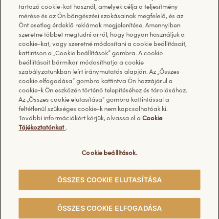
tartozó cookie-kat használ, amelyek célja a teljesítmény
mérése és az Ön böngészési szokásainak megfelelő, és az
GYIK - Gyakran ismételt
Cookie tájékoztató és cookie
Önt esetleg érdeklő reklámok megjelenítése. Amennyiben
kérdések
beállítások
szeretne többet megtudni arról, hogy hogyan használjuk a
cookie-kat, vagy szeretné módosítani a cookie beállításait,
Kapcsolat
Ferrero adatkezelési
kattintson a „Cookie beállítások” gombra. A cookie
tájékoztató
beállításait bármikor módosíthatja a cookie
szabályzatunkban leírt iránymutatás alapján. Az „Összes
Felhasználási feltételek
cookie elfogadása” gombra kattintva Ön hozzájárul a
Impresszum
cookie-k Ön eszközén történő telepítéséhez és tárolásához.
Az „Összes cookie elutasítása” gombra kattintással a
feltétlenül szükséges cookie-k nem kapcsolhatóak ki.
További információkért kérjük, olvassa el a
Cookie
Tájékoztatónkat
.
Fedezze fel a Ferrero további weboldalait:
Cookie beállítások.
ÖSSZES COOKIE ELUTASÍTÁSA
© Ferrero 2026. Minden jog fenntartva.
ÖSSZES COOKIE ELFOGADÁSA