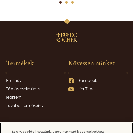
1
2
3
Termékek
Kövessen minket
Pralinék
Facebook
Táblás csokoládék
YouTube
Jégkrém
További termékeink
Kérdése van?
Információ
Ez a weboldal hozzánk, vagy harmadik személyekhez