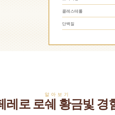
콜레스테롤
단백질
알아보기
페레로 로쉐 황금빛 경