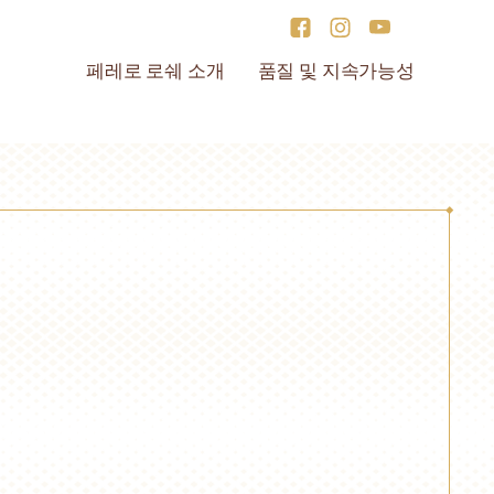
페레로 로쉐 소개
품질 및 지속가능성
 브랜드
인데이
금빛 경험
지속가능성
 스페셜
료
레로 로쉐의 에코 디자인 상자