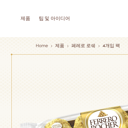
Skip to main content
MAIN NAVIGATI
제품
팁 및 아이디어
제품 
영감
페레로
품질 
Breadcrumb
Home
제품
페레로 로쉐
4개입 팩
아보
능성 
아보
모든 제품 보기
모든 팁 및 아
페레로 로쉐 모
품질 및 지속가