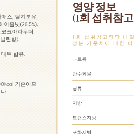
영양 정보
(1회 섭취참고량(3
아매스, 탈지분유,
이즐넛(28.5%),
지방코코아파우더,
닐린향).
1회 섭취참고량당 (1
성분 기준치에 대한 비
 대두 함유.
나트륨
탄수화물
0kcal 기준이므
당류
다.
지방
트랜스지방
포화지방