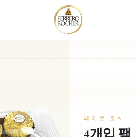
ON
보기
 로쉐 알
및 지속가
페레로 로쉐
크리스마스
페레로의 역사
품질
다양한 페레로
발렌타
황
크리스마스 스페셜
부활절
가치
발렌타인데이
레시피
기
자세히 알
품질에 대한 태도
재
응원 스페셜
박스 재사용
초콜릿 바
다채로운 맛의 경험
페
기
이디어 보기
품질 관리
두 보기
취급 및 보관
능성 모두 보기
페레로 로쉐
4개입 팩