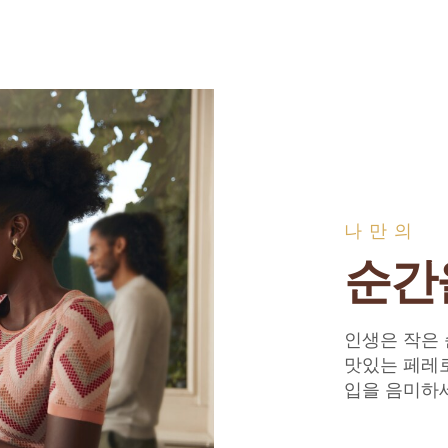
나만의
순간
인생은 작은 
맛있는 페레
입을 음미하