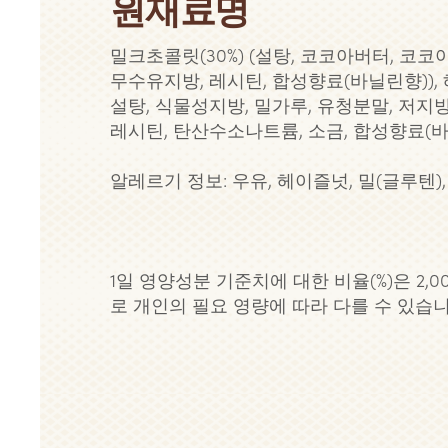
원재료명
밀크초콜릿(30%) (설탕, 코코아버터, 코코
무수유지방, 레시틴, 합성향료(바닐린향)), 헤
설탕, 식물성지방, 밀가루, 유청분말, 저
레시틴, 탄산수소나트륨, 소금, 합성향료(바
알레르기 정보: 우유, 헤이즐넛, 밀(글루텐),
1일 영양성분 기준치에 대한 비율(%)은 2,00
로 개인의 필요 영량에 따라 다를 수 있습니