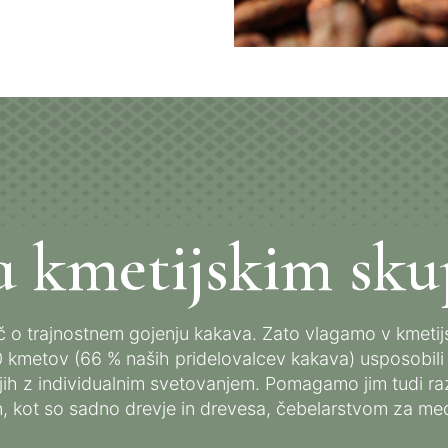
 kmetijskim sk
eč o trajnostnem gojenju kakava. Zato vlagamo v kmeti
kmetov (66 % naših pridelovalcev kakava) usposobili z
jih z individualnim svetovanjem. Pomagamo jim tudi raz
n, kot so sadno drevje in drevesa, čebelarstvom za med 