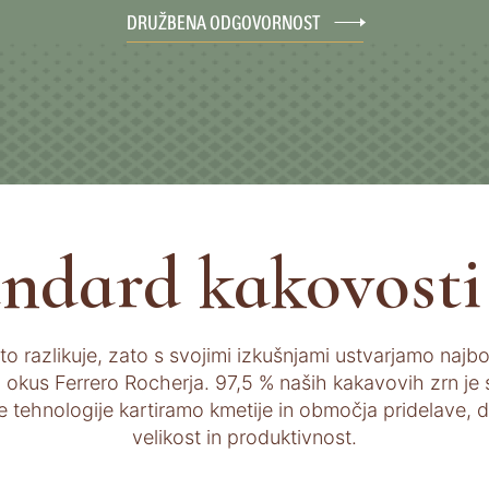
DRUŽBENA ODGOVORNOST
andard kakovosti
eto razlikuje, zato s svojimi izkušnjami ustvarjamo najb
kus Ferrero Rocherja. 97,5 % naših kakavovih zrn je sle
tehnologije kartiramo kmetije in območja pridelave, d
velikost in produktivnost.