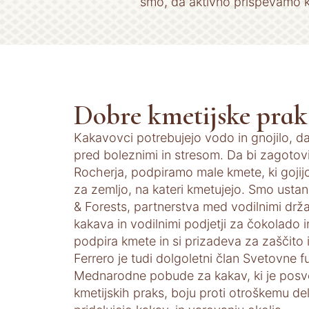
smo, da aktivno prispevamo k
Dobre kmetijske prak
Kakavovci potrebujejo vodo in gnojilo, da
pred boleznimi in stresom. Da bi zagotovi
Rocherja, podpiramo male kmete, ki gojij
za zemljo, na kateri kmetujejo. Smo ust
& Forests, partnerstva med vodilnimi drž
kakava in vodilnimi podjetji za čokolado 
podpira kmete in si prizadeva za zaščito
Ferrero je tudi dolgoletni član Svetovne f
Mednarodne pobude za kakav, ki je posv
kmetijskih praks, boju proti otroškemu del