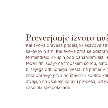
Preverjanje izvora n
Kakavova drevesa pridelajo kakavove stro
kakavovih zrn. Kakavova zrna se odstranijo
fermentirajo v kupih pod bananinimi listi.
teden dni sušijo na tropskem soncu, nato 
bližnjega odkupnega mesta, na primer v 
zrna opravijo prvo od številnih kontrol ka
izvajajo na vsakem koraku procesa, od g
naše okusne čokolade.