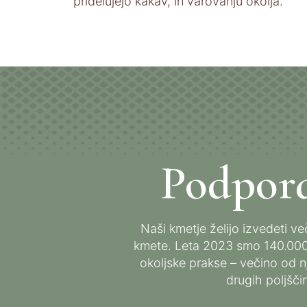
pridelujejo kakav, in varovanju okolja.
Podpora
Naši kmetje želijo izvedeti v
kmete. Leta 2023 smo 140.000 
okoljske prakse – večino od n
drugih poljšči