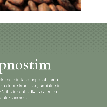
upnostim
jske šole in tako usposabljamo
a dobre kmetijske, socialne in
širiti vire dohodka s sajenjem
ali živinorejo.