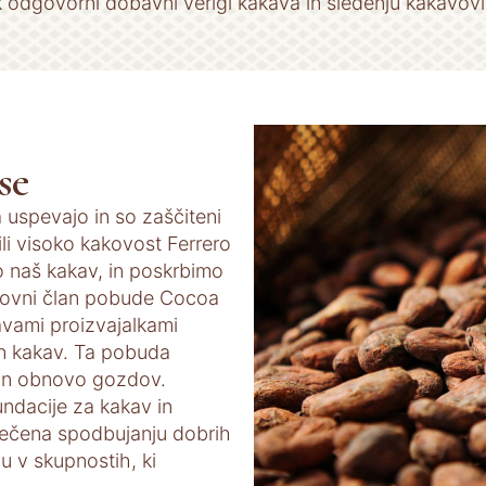
 odgovorni dobavni verigi kakava in sledenju kakavovi
se
 uspevajo in so zaščiteni
li visoko kakovost Ferrero
o naš kakav, in poskrbimo
anovni član pobude Cocoa
avami proizvajalkami
in kakav. Ta pobuda
 in obnovo gozdov.
undacije za kakav in
ečena spodbujanju dobrih
u v skupnostih, ki