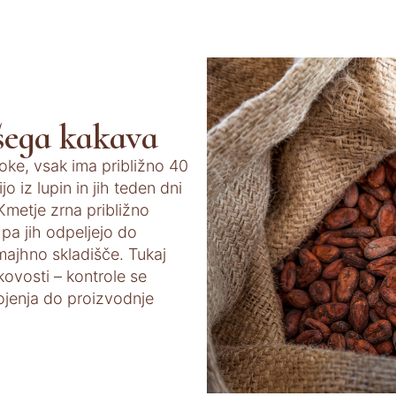
ašega kakava
ke, vsak ima približno 40
 iz lupin in jih teden dni
 Kmetje zrna približno
pa jih odpeljejo do
majhno skladišče. Tukaj
kovosti – kontrole se
ojenja do proizvodnje