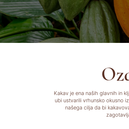
Oza
Kakav je ena naših glavnih in kl
ubi ustvarili vrhunsko okusno i
našega cilja da bi kakavova 
zagotavlj