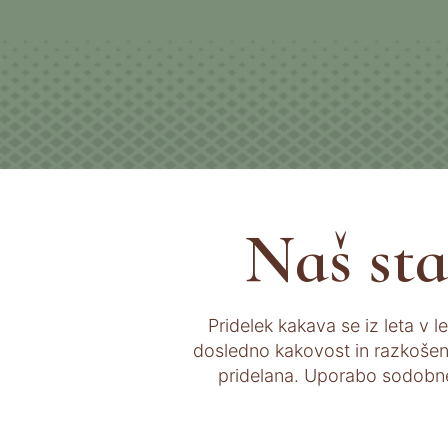
Naš st
Pridelek kakava se iz leta v l
dosledno kakovost in razkošen o
pridelana. Uporabo sodobne 