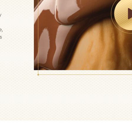
y
e,
s