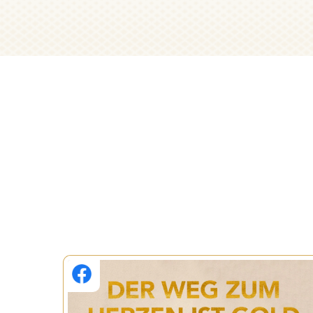
Ferrero Rocher
Geschenkbox basteln
Weihnachten
Dauer:
10 Min.
Schwierigkeitsgrad:
Leicht
ZUR ANLEITUNG