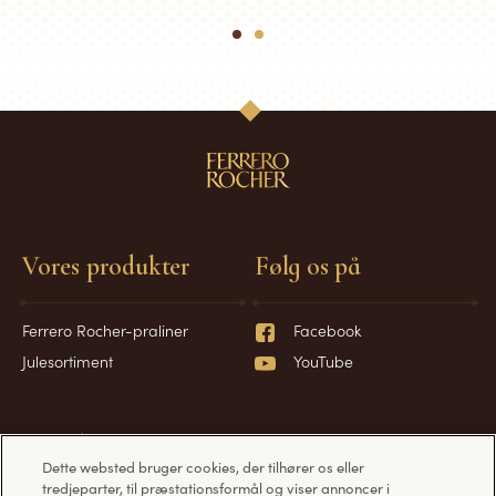
1
2
Vores produkter
Følg os på
Ferrero Rocher-praliner
Facebook
Julesortiment
YouTube
Har du spørgsmål?
Information
Dette websted bruger cookies, der tilhører os eller
tredjeparter, til præstationsformål og viser annoncer i