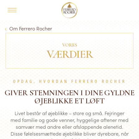
Skip to main content
MAIN NAVIGATION
Breadcrumb
Om Ferrero Rocher
VORES
VÆRDIER
OPDAG, HVORDAN FERRERO ROCHER
GIVER STEMNINGEN I DINE GYLDNE
ØJEBLIKKE ET LØFT
Livet består af øjeblikke – store og små. Fejringer
med familie og gode venner, hyggelige aftener med
samvær med andre eller afslappende alenetid.
Disse følelsesmættede øjeblikke bliver dyrebare, når