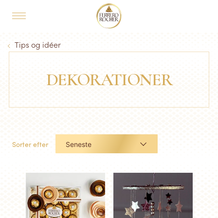
Skip to main content
MAIN NAVIGATION
Breadcrumb
Tips og idéer
DEKORATIONER
Sorter efter
Seneste