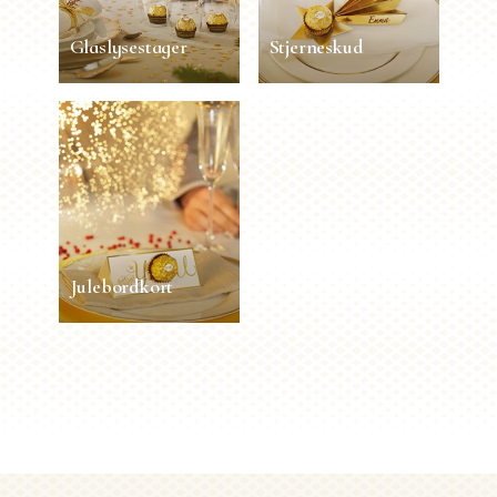
LÄS MER
LÄS MER
Glaslysestager
Stjerneskud
Glaslysestager
Stjerneskud
5 sek.
1 person
Let
1 min.
1 person
Let
LÄS MER
LÄS MER
Julebordkort
Julebordkort
11 min.
1 person
Let