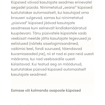
Küpsised võivad kasutajate seadmes erinevatel
aegadel püsida. Niinimetatud „seansi“ küpsised
kustutatakse automaatselt, kui kasutajad oma
brauseri sulgevad, samas kui niinimetatud
„püsivad“ küpsised jäävad kasutajate
seadmesse kuni eelnevalt kindlaksmääratud
kuupäevani. Tänu püsivatele küpsistele saab
veebisait meelde jätta kasutajate tegevused ja
eelistused (näiteks sisselogimisandmed,
vaikimisi keel, fondi suurused, täiendavad
kuvamisseaded jne), nii et nad ei pea neid uuesti
määrama, kui nad veebisaidile uuesti
külastavad. Kui teatud aeg on möödunud,
kustutatakse püsivad küpsised automaatselt
kasutajate seadmest.
Esmase või kolmanda osapoole küpsised