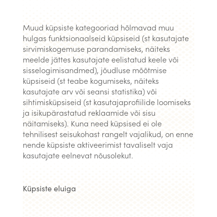
Muud küpsiste kategooriad hõlmavad muu
hulgas funktsionaalseid küpsiseid (st kasutajate
sirvimiskogemuse parandamiseks, näiteks
meelde jättes kasutajate eelistatud keele või
sisselogimisandmed), jõudluse mõõtmise
küpsiseid (st teabe kogumiseks, näiteks
kasutajate arv või seansi statistika) või
sihtimisküpsiseid (st kasutajaprofiilide loomiseks
ja isikupärastatud reklaamide või sisu
näitamiseks). Kuna need küpsised ei ole
tehnilisest seisukohast rangelt vajalikud, on enne
nende küpsiste aktiveerimist tavaliselt vaja
kasutajate eelnevat nõusolekut.
Küpsiste eluiga