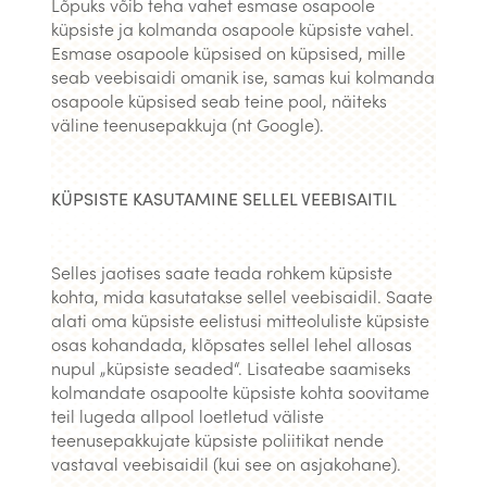
Lõpuks võib teha vahet esmase osapoole
küpsiste ja kolmanda osapoole küpsiste vahel.
Esmase osapoole küpsised on küpsised, mille
seab veebisaidi omanik ise, samas kui kolmanda
osapoole küpsised seab teine pool, näiteks
väline teenusepakkuja (nt Google).
KÜPSISTE KASUTAMINE SELLEL VEEBISAITIL
Selles jaotises saate teada rohkem küpsiste
kohta, mida kasutatakse sellel veebisaidil. Saate
alati oma küpsiste eelistusi mitteoluliste küpsiste
osas kohandada, klõpsates sellel lehel allosas
nupul „küpsiste seaded“. Lisateabe saamiseks
kolmandate osapoolte küpsiste kohta soovitame
teil lugeda allpool loetletud väliste
teenusepakkujate küpsiste poliitikat nende
vastaval veebisaidil (kui see on asjakohane).