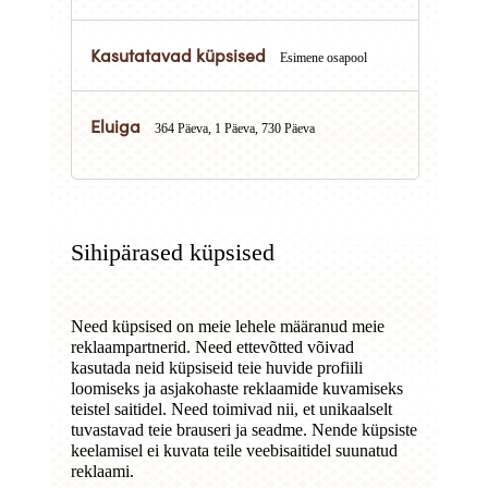
Esimene osapool
364 Päeva, 1 Päeva, 730 Päeva
Sihipärased küpsised
Need küpsised on meie lehele määranud meie
reklaampartnerid. Need ettevõtted võivad
kasutada neid küpsiseid teie huvide profiili
loomiseks ja asjakohaste reklaamide kuvamiseks
teistel saitidel. Need toimivad nii, et unikaalselt
tuvastavad teie brauseri ja seadme. Nende küpsiste
keelamisel ei kuvata teile veebisaitidel suunatud
reklaami.