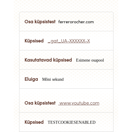
Sihipärased
küpsised
ferrerorocher.com
_gat_UA-XXXXXX-X
Esimene osapool
Mõni sekund
www.youtube.com
TESTCOOKIESENABLED