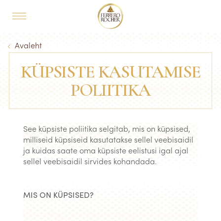
Skip to main content
MAIN NAVIGATION
Breadcrumb
Avaleht
KÜPSISTE KASUTAMISE
POLIITIKA
See küpsiste poliitika selgitab, mis on küpsised,
milliseid küpsiseid kasutatakse sellel veebisaidil
ja kuidas saate oma küpsiste eelistusi igal ajal
sellel veebisaidil sirvides kohandada.
MIS ON KÜPSISED?