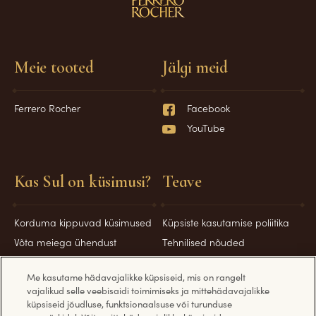
Meie tooted
Jälgi meid
Ferrero Rocher
Facebook
YouTube
Kas Sul on küsimusi?
Teave
Korduma kippuvad küsimused
Küpsiste kasutamise poliitika
Võta meiega ühendust
Tehnilised nõuded
Privaatsuspoliitika
Me kasutame hädavajalikke küpsiseid, mis on rangelt
Küpsiste teave
vajalikud selle veebisaidi toimimiseks ja mittehädavajalikke
Turvameetmed
küpsiseid jõudluse, funktsionaalsuse või turunduse