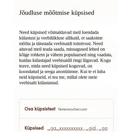
Jõudluse mõõtmise küpsised
Need küpsised võimaldavad meil loendada
külastusi ja veebiliikluse allikaid, et saaksime
mõõta ja täiustada veebisaidi toimivust. Need
aitavad meil teada saada, missugused lehed on
kõige rohkem ja vähem populaarsed ning vaadata,
kuidas külastajad veebisaidil ringi liiguvad. Kogu
teave, mida need küpsised koguvad, on
koondatud ja seega anonüümne. Kui te ei luba
neid küpsiseid, ei tea me, millal olete meie
veebisaiti külastanud.
Jõudluse
mõõtmise
ferrerorocher.com
küpsised
_ga_xxxxxxxxxx
_gid
_ga
,
,