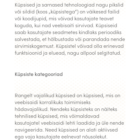
Küpsised ja sarnased tehnoloogiad nagu pikslid
või sildid (koos „küpsistega“) on väikesed failid
või koodijupid, mis võivad kasutajate teavet
koguda, kui nad veebisaiti sirvivad. Küpsiseid
saab kasutajate seadmetes kindlaks perioodiks
salvestada, et hõlbustada või parandada nende
sirvimiskogemust. Küpsistel võivad olla erinevad
funktsioonid ja eluead, nagu allpool selgitatud.
Küpsiste kategooriad
Rangelt vajalikud küpsised on küpsised, mis on
veebisaidi korralikuks toimimiseks
hädavajalikud. Nendeks küpsisteks on näiteks
tehnilised küpsised, mis võimaldavad
kasutajatel veebisaidi lehti laadida ja üle nende
navigeerida. Need küpsised on alati aktiivsed
ega vaja kasutajate eelnevat nõusolekut.