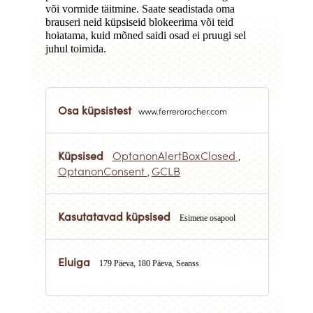
või vormide täitmine. Saate seadistada oma
brauseri neid küpsiseid blokeerima või teid
hoiatama, kuid mõned saidi osad ei pruugi sel
juhul toimida.
Rangelt
vajalikud
www.ferrerorocher.com
küpsised
OptanonAlertBoxClosed
,
OptanonConsent
GCLB
,
Esimene osapool
179 Päeva, 180 Päeva, Seanss