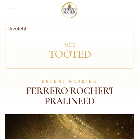
Skip to main content
MAIN NAVIGATION
Breadcrumb
Avaleht
MEIE
TOOTED
KULDNE NAUDING
FERRERO ROCHER'I
PRALINEED