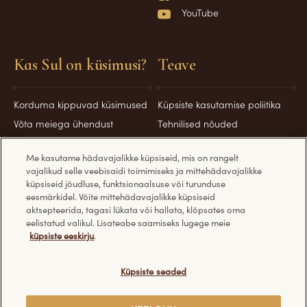
YouTube
Kas Sul on küsimusi?
Teave
Korduma kippuvad küsimused
Küpsiste kasutamise poliitika
Võta meiega ühendust
Tehnilised nõuded
Privaatsuspoliitika
Me kasutame hädavajalikke küpsiseid, mis on rangelt
Küpsiste teave
vajalikud selle veebisaidi toimimiseks ja mittehädavajalikke
Turvameetmed
küpsiseid jõudluse, funktsionaalsuse või turunduse
eesmärkidel. Võite mittehädavajalikke küpsiseid
aktsepteerida, tagasi lükata või hallata, klõpsates oma
eelistatud valikul. Lisateabe saamiseks lugege meie
küpsiste eeskirju
.
Avasta teised Ferrero veebilehed:
Küpsiste seaded