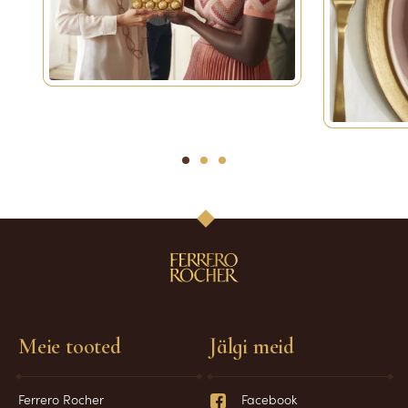
1
2
3
Meie tooted
Jälgi meid
Ferrero Rocher
Facebook