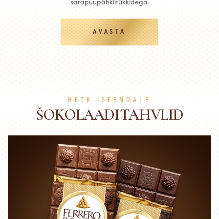
sarapuupähklitükkidega.
AVASTA
HETK ISEENDALE
ŠOKOLAADITAHVLID