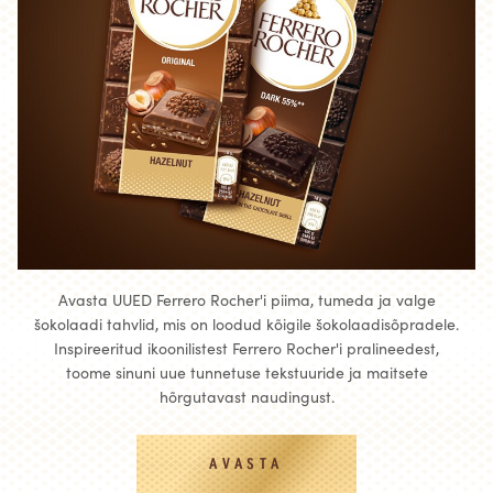
Avasta UUED Ferrero Rocher'i piima, tumeda ja valge
šokolaadi tahvlid, mis on loodud kõigile šokolaadisõpradele.
Inspireeritud ikoonilistest Ferrero Rocher'i pralineedest,
toome sinuni uue tunnetuse tekstuuride ja maitsete
hõrgutavast naudingust.
AVASTA