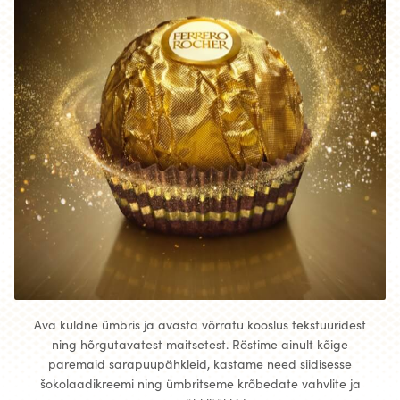
Ava kuldne ümbris ja avasta võrratu kooslus tekstuuridest
ning hõrgutavatest maitsetest. Röstime ainult kõige
paremaid sarapuupähkleid, kastame need siidisesse
šokolaadikreemi ning ümbritseme krõbedate vahvlite ja