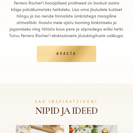
Ferrero Rocher'i hooajalised pralineed on loodud aasta
kõige pidulikumateks hetkdeks. Lisa oma jõuludele kuldset
hõngu ja loo nende hinnaliste ümbristega maagiline
atmosfäär. Avasta meie ajatu looming kinkimiseks ja
jagamiseks ning tähista koos pere ja sõpradega erilisi hetki.
Tutvu Ferrero Rocher'i eksklusiivsete jõulukingituste valikuga.
AVASTA
SAA INSPIRATSIOONI
NIPID JA IDEED