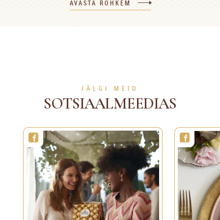
kook
AVASTA ROHKEM
10 min
1 inimesele
Lihtne
60 min
8 inimesele
Raske
VAATA ROHKEM
VAATA ROHKEM
JÄLGI MEID
SOTSIAALMEEDIAS