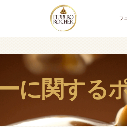
ON
フ
を探す
スピレー
ロ ロシ
とサステ
フェレロ ロシェ
クリスマス
フェレロ ロシェがもたらす
フェレロ ロシェの品質
フェレロ
フ
レシピ
体験
ンをどう
ついて
リティに
品質のための取り組み
原
フェレロ ロシェの価値観
さまざまな感覚を刺激する体験
ての詳細
を見る
品質を守るために
ェについてすべ
ーに関する
取扱いと保存
トとアイデアを
ナビリティにつ
る