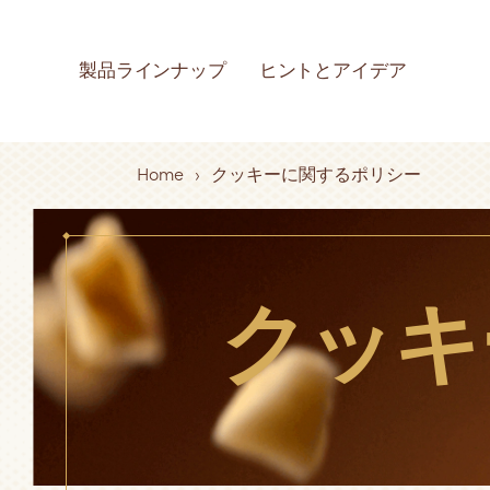
Skip to main content
MAIN NAVIGATI
製品ラインナップ
ヒントとアイデア
製品
イン
フェレ
品質
Breadcrumb
Home
クッキーに関するポリシー
ショ
ェに
ナビ
ぞ
つい
すべての製品
情報
フェレロ ロシ
クッキ
て見る
すべてのヒン
見る
品質とサステ
いてすべて見