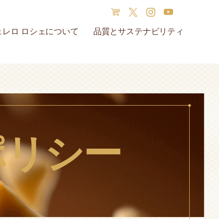
ェレロ ロシェについて
品質とサステナビリティ
 ロシェ オリジンズ
バレンタインデー
ェレロ ロシェの歴史
サステナビリティ
ボックスの再利用
材料
ポリシー