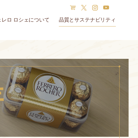
ェレロ ロシェについて
品質とサステナビリティ
 ロシェ オリジンズ
バレンタインデー
ェレロ ロシェの歴史
サステナビリティ
ボックスの再利用
材料
存