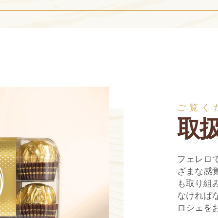
ご覧く
取
フェレロ
ざまな感
も取り組
なければ
ロシェを