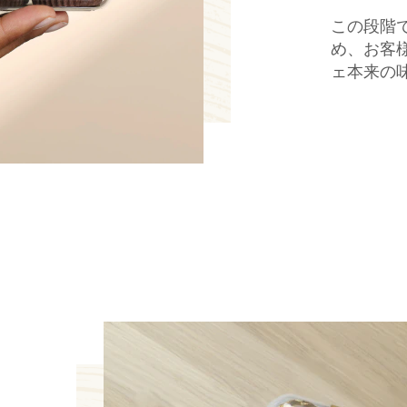
この段階
め、お客
ェ本来の