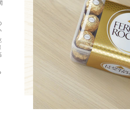
関
の
い
乾
保
高
も