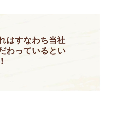
れはすなわち当社
こだわっているとい
！