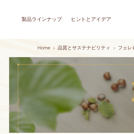
Skip to main content
MAIN NAVIGATI
製品ラインナップ
ヒントとアイデア
製品
イン
フェレ
品質
Breadcrumb
Home
品質とサステナビリティ
フェレ
ショ
ェに
ナビ
ぞ
つい
すべての製品
情報
フェレロ ロシ
て見る
すべてのヒン
見る
品質とサステ
いてすべて見