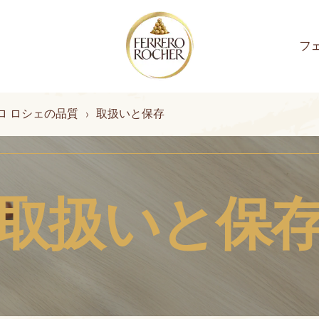
ON
フ
を探す
スピレー
ロ ロシ
とサステ
フェレロ ロシェ
クリスマス
フェレロ ロシェがもたらす
フェレロ ロシェの品質
フェレロ
フ
ロ ロシェの品質
取扱いと保存
レシピ
体験
ンをどう
ついて
リティに
品質のための取り組み
原
フェレロ ロシェの価値観
さまざまな感覚を刺激する体験
ての詳細
を見る
品質を守るために
ェについてすべ
取扱いと保
取扱いと保存
トとアイデアを
ナビリティにつ
る