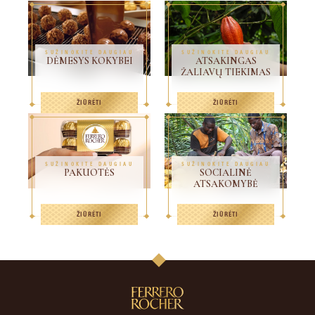
SUŽINOKITE DAUGIAU
SUŽINOKITE DAUGIAU
DĖMESYS KOKYBEI
ATSAKINGAS
ŽALIAVŲ TIEKIMAS
ŽIŪRĖTI
ŽIŪRĖTI
SUŽINOKITE DAUGIAU
SUŽINOKITE DAUGIAU
PAKUOTĖS
SOCIALINĖ
ATSAKOMYBĖ
ŽIŪRĖTI
ŽIŪRĖTI