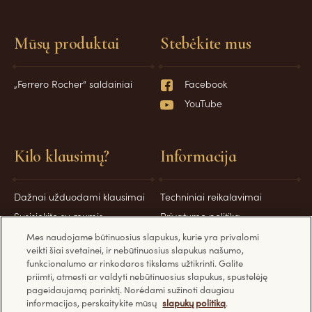
Mūsų produktai
Stebėkite mus
„Ferrero Rocher“ saldainiai
Facebook
YouTube
Kilo klausimų?
Informacija
Dažnai užduodami klausimai
Techniniai reikalavimai
Susisiekite su mumis
Privatumo politika
Slapukų politika
Mes naudojame būtinuosius slapukus, kurie yra privalomi
veikti šiai svetainei, ir nebūtinuosius slapukus našumo,
Saugumo priemonės
funkcionalumo ar rinkodaros tikslams užtikrinti. Galite
priimti, atmesti ar valdyti nebūtinuosius slapukus, spustelėję
pageidaujamą parinktį. Norėdami sužinoti daugiau
informacijos, perskaitykite mūsų
slapukų politiką
.