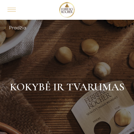
Skip to main content
MAIN NAVIGATION
Breadcrumb
Pradžia
KOKYBĖ IR TVARUMAS