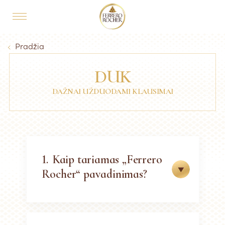
Skip to main content
MAIN NAVIGATION
Breadcrumb
Pradžia
DUK
DAŽNAI UŽDUODAMI KLAUSIMAI
1.
Kaip tariamas „Ferrero
Rocher“ pavadinimas?