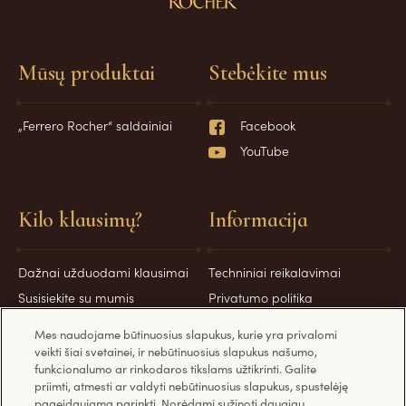
Mūsų produktai
Stebėkite mus
„Ferrero Rocher“ saldainiai
Facebook
YouTube
Kilo klausimų?
Informacija
Dažnai užduodami klausimai
Techniniai reikalavimai
Susisiekite su mumis
Privatumo politika
Slapukų politika
Mes naudojame būtinuosius slapukus, kurie yra privalomi
Saugumo priemonės
veikti šiai svetainei, ir nebūtinuosius slapukus našumo,
funkcionalumo ar rinkodaros tikslams užtikrinti. Galite
priimti, atmesti ar valdyti nebūtinuosius slapukus, spustelėję
pageidaujamą parinktį. Norėdami sužinoti daugiau