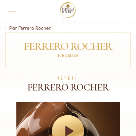
Skip to main content
MAIN NAVIGATION
Breadcrumb
Par Ferrero Rocher
FERRERO ROCHER
PIEREDZE
IZPĒTI
FERRERO ROCHER