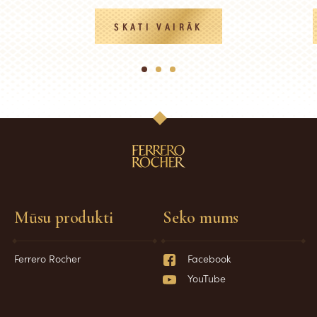
SKATI VAIRĀK
1
2
3
Mūsu produkti
Seko mums
Ferrero Rocher
Facebook
YouTube