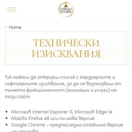
Skip to main content
MAIN NAVIGATION
Breadcrumb
Home
ТЕХНИЧЕСКИ
ИЗИСКВАНИЯ
Тук можеш да откриеш списък с хардуерните и
софтуерните изисквания, за да се възползваш от
пълната функционалност (анимации и услуги) на
този сайт:
Microsoft Internet Explorer 11, Microsoft Edge 14
Mozilla Firefox 48 или по-нова версия
Google Chrome - предпоследна стабилна версия
или по-нова