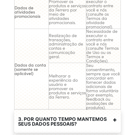
Promover os
executar o
produtos e serviços
contrato entre
Dados de
da Ferrero por
você e nós
atividades
meio de
(consulte os
promocionais
atividades
Termos da
promocionais.
atividade
promocional).
Necessidade de
Realização de
executar o
transações,
contrato entre
administração de
você e nós
contas e
(consulte Termos
comunicação
de Uso ou os
geral.
Termos e
Condições).
Dados da conta
Seu
(somente se
consentimento,
aplicável)
sempre que você
Melhorar a
concordar em
experiência do
fornecer dados
usuário e
adicionais de
promover os
forma voluntária
produtos e serviços
(por exemplo,
da Ferrero.
feedback ou
avaliações de
produtos).
3. POR QUANTO TEMPO MANTEMOS
SEUS DADOS PESSOAIS?