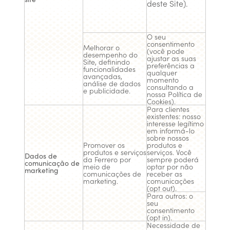
deste Site).
O seu
consentimento
Melhorar o
(você pode
desempenho do
ajustar as suas
Site, definindo
preferências a
funcionalidades
qualquer
avançadas,
momento
análise de dados
consultando a
e publicidade.
nossa Política de
Cookies).
Para clientes
existentes: nosso
interesse legítimo
em informá-lo
sobre nossos
Promover os
produtos e
produtos e serviços
serviços. Você
Dados de
da Ferrero por
sempre poderá
comunicação de
meio de
optar por não
marketing
comunicações de
receber as
marketing.
comunicações
(opt out).
Para outros: o
seu
consentimento
(opt in).
Necessidade de