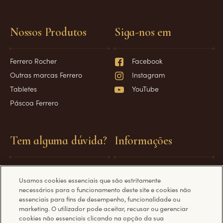
Nossos Produtos
Siga-nos em
Ferrero Rocher
Facebook
Outras marcas Ferrero
Instagram
Tabletes
YouTube
Páscoa Ferrero
Tem alguma dúvida?
Informações
Perguntas Frequentes
Requisitos técnicos
Usamos cookies essenciais que são estritamente
Fale Conosco
Política de Privacidade
necessários para o funcionamento deste site e cookies não
Política de Cookies
essenciais para fins de desempenho, funcionalidade ou
marketing. O utilizador pode aceitar, recusar ou gerenciar
cookies não essenciais clicando na opção da sua