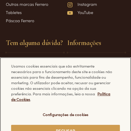
Outras marcas Ferrero
Instagram
Tabletes
YouTube
Páscoa Ferrero
Tem alguma dúvida?
Informações
Perguntas Frequentes
Requisitos técnicos
Usamos cookies essenciais que são estritamente
Fale Conosco
Política de Privacidade
necessários para o funcionamento deste site e cookies não
Política de Cookies
essenciais para fins de desempenho, funcionalidade ou
marketing. O utilizador pode aceitar, recusar ou gerenciar
cookies não essenciais clicando na opção da sua
preferência. Para mais informações, leia a nossa
Política
de Cookies
.
Descubra outros sites da Ferrero:
Configurações de cookies
RECUSAR