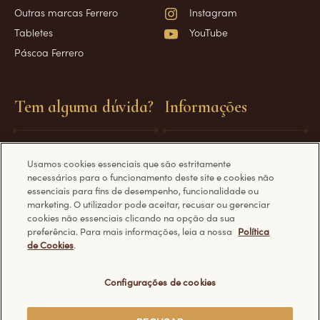
Outras marcas Ferrero
Instagram
Tabletes
YouTube
Páscoa Ferrero
Tem alguma dúvida?
Informações
Perguntas Frequentes
Requisitos técnicos
Usamos cookies essenciais que são estritamente
Fale Conosco
Política de Privacidade
necessários para o funcionamento deste site e cookies não
Política de Cookies
essenciais para fins de desempenho, funcionalidade ou
marketing. O utilizador pode aceitar, recusar ou gerenciar
cookies não essenciais clicando na opção da sua
preferência. Para mais informações, leia a nossa
Política
de Cookies
.
Descubra outros sites da Ferrero:
Configurações de cookies