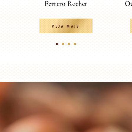
Ferrero Rocher
Ou
VEJA MAIS
1
2
3
4