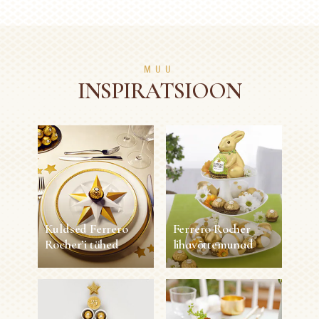
MUU
INSPIRATSIOON
Kuldsed Ferrero
Ferrero Rocher
Rocher’i tähed
lihavõttemunad
Kuldsed Ferrero
Ferrero Rocher
Rocher’i tähed
lihavõttemunad