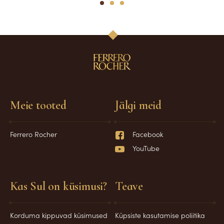
1
2
3
Meie tooted
Jälgi meid
Ferrero Rocher
Facebook
YouTube
Kas Sul on küsimusi?
Teave
Korduma kippuvad küsimused
Küpsiste kasutamise poliitika