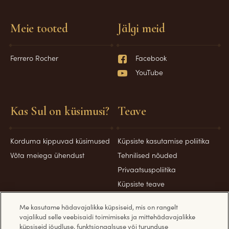
Meie tooted
Jälgi meid
Ferrero Rocher
Facebook
YouTube
Kas Sul on küsimusi?
Teave
Korduma kippuvad küsimused
Küpsiste kasutamise poliitika
Võta meiega ühendust
Tehnilised nõuded
Privaatsuspoliitika
Küpsiste teave
Turvameetmed
Me kasutame hädavajalikke küpsiseid, mis on rangelt
vajalikud selle veebisaidi toimimiseks ja mittehädavajalikke
küpsiseid jõudluse, funktsionaalsuse või turunduse