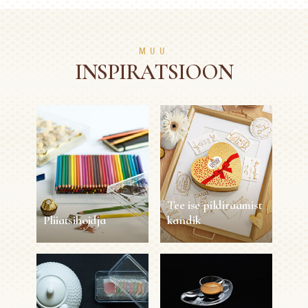
MUU
INSPIRATSIOON
Tee ise pildiraamist
Pliiatsihoidja
kandik
Pliiatsihoidja
Tee ise pildiraamist
kandik
30 sec
1 inimesele
Lihtne