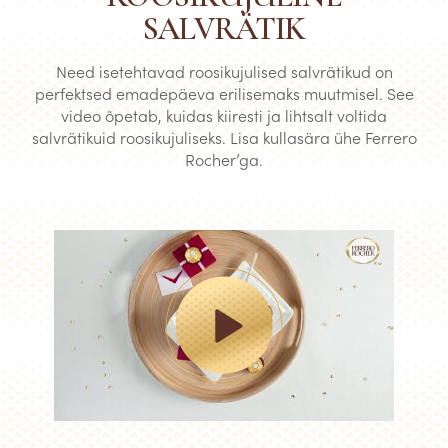
SALVRÄTIK
Need isetehtavad roosikujulised salvrätikud on
perfektsed emadepäeva erilisemaks muutmisel. See
video õpetab, kuidas kiiresti ja lihtsalt voltida
salvrätikuid roosikujuliseks. Lisa kullasära ühe Ferrero
Rocher’ga.