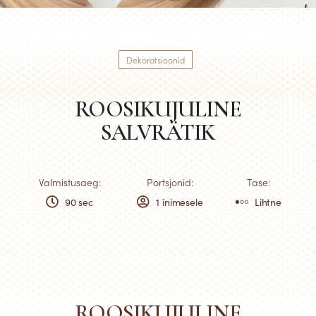
Dekoratsioonid
ROOSIKUJULINE
SALVRÄTIK
Valmistusaeg:
Portsjonid:
Tase:
90 sec
1 inimesele
Lihtne
ROOSIKUJULINE