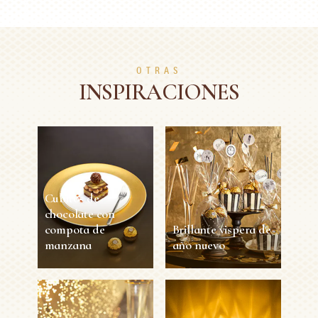
OTRAS
INSPIRACIONES
Cubitos de
chocolate con
compota de
Brillante vispera de
manzana
año nuevo
Cubitos de
Brillante vispera de
chocolate con
año nuevo
compota de