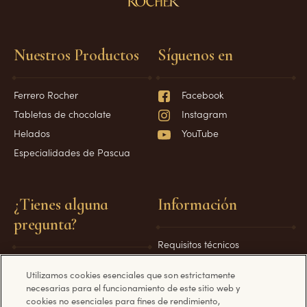
Nuestros Productos
Síguenos en
Ferrero Rocher
Facebook
Tabletas de chocolate
Instagram
Helados
YouTube
Especialidades de Pascua
¿Tienes alguna
Información
pregunta?
Requisitos técnicos
Política de privacidad
Preguntas frecuentes
Utilizamos cookies esenciales que son estrictamente
Política de cookies
Contáctanos
necesarias para el funcionamiento de este sitio web y
cookies no esenciales para fines de rendimiento,
Aspectos legales