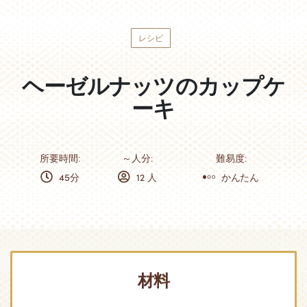
レシピ
ヘーゼルナッツのカップケ
ーキ
所要時間:
～人分:
難易度:
45分
12 人
かんたん
材料