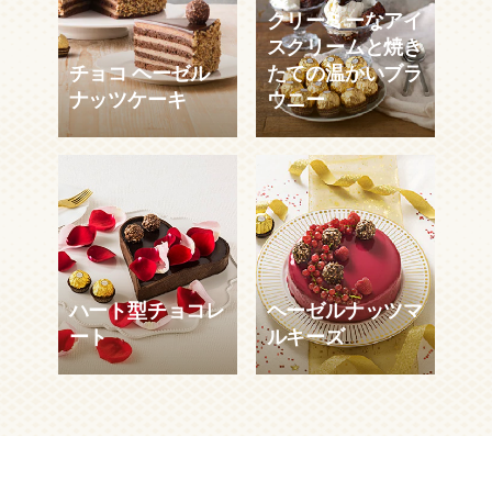
クリーミーなアイ
スクリームと焼き
チョコ ヘーゼル
たての温かいブラ
ナッツケーキ
ウニー
チョコ ヘーゼル
クリーミーなア
ナッツケーキ
イスクリームと
焼きたての温か
いブラウニー
1時間15分
12 人
むずかしい
ハート型チョコレ
ヘーゼルナッツマ
30分
4 人
かんたん
さらに見る
ート
ルキーズ
さらに見る
ハート型チョコ
ヘーゼルナッツ
レート
マルキーズ
50分
2 人
ふつう
40分
8 人
かんたん