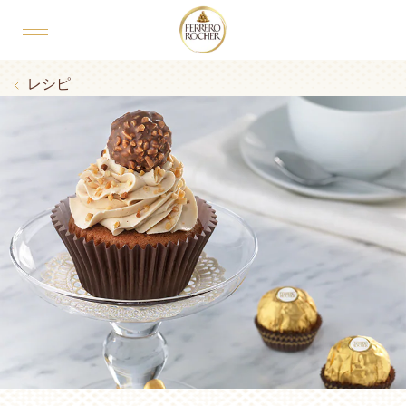
Skip to main content
MAIN NAVIGATION
Breadcrumb
レシピ