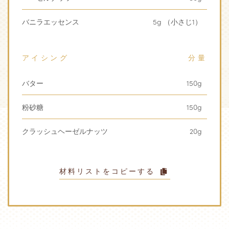
バニラエッセンス
5g （小さじ1）
アイシング
分量
バター
150g
粉砂糖
150g
クラッシュヘーゼルナッツ
20g
材料リストをコピーする