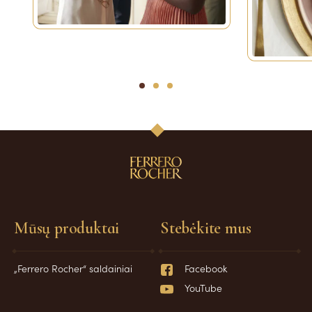
1
2
3
Mūsų produktai
Stebėkite mus
„Ferrero Rocher“ saldainiai
Facebook
YouTube