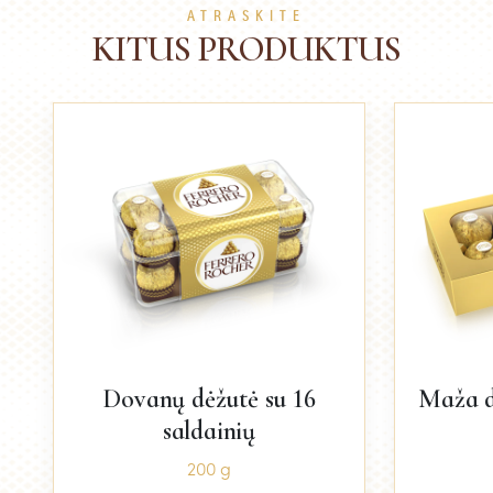
ATRASKITE
KITUS PRODUKTUS
Dovanų dėžutė su 16
Maža d
saldainių
200 g