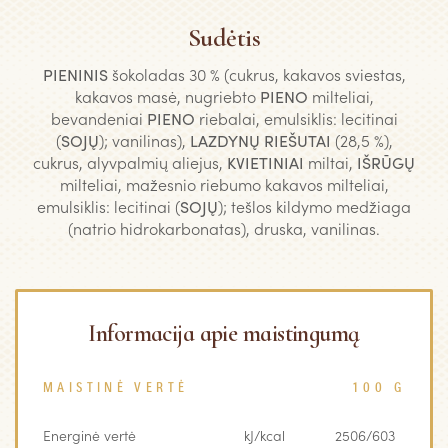
Sudėtis
PIENINIS
šokoladas 30 % (cukrus, kakavos sviestas,
kakavos masė, nugriebto
PIENO
milteliai,
bevandeniai
PIENO
riebalai, emulsiklis: lecitinai
(
SOJŲ
); vanilinas),
LAZDYNŲ RIEŠUTAI
(28,5 %),
cukrus, alyvpalmių aliejus,
KVIETINIAI
miltai,
IŠRŪGŲ
milteliai, mažesnio riebumo kakavos milteliai,
emulsiklis: lecitinai (
SOJŲ
); tešlos kildymo medžiaga
(natrio hidrokarbonatas), druska, vanilinas.
Informacija apie maistingumą
MAISTINĖ VERTĖ
100 G
Energinė vertė
kJ/kcal
2506/603