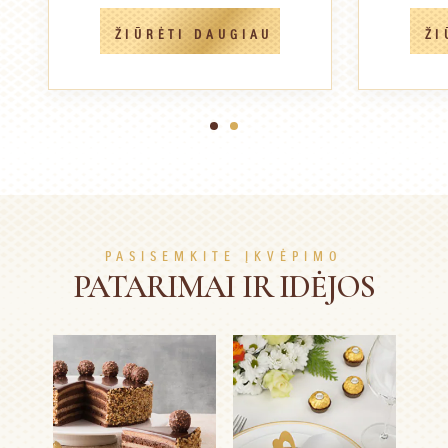
ŽIŪRĖTI DAUGIAU
ŽI
1
2
PASISEMKITE ĮKVĖPIMO
PATARIMAI IR IDĖJOS