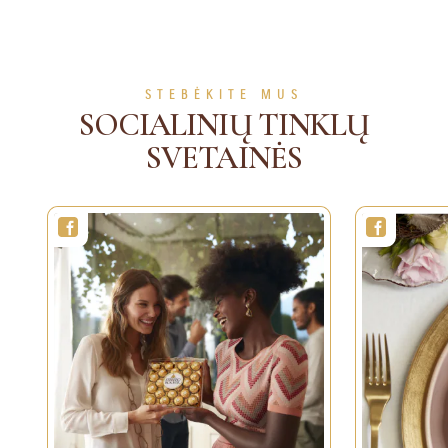
ŽIŪRĖTI DAUGIAU
ŽIŪRĖTI DAUGIAU
STEBĖKITE MUS
SOCIALINIŲ TINKLŲ
SVETAINĖS