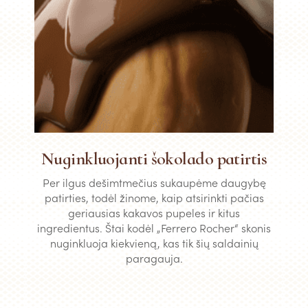
Nuginkluojanti šokolado patirtis
Per ilgus dešimtmečius sukaupėme daugybę
patirties, todėl žinome, kaip atsirinkti pačias
geriausias kakavos pupeles ir kitus
ingredientus. Štai kodėl „Ferrero Rocher“ skonis
nuginkluoja kiekvieną, kas tik šių saldainių
paragauja.