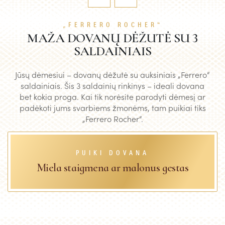
„FERRERO ROCHER“
MAŽA DOVANŲ DĖŽUTĖ SU 3
SALDAINIAIS
Jūsų dėmesiui – dovanų dėžutė su auksiniais „Ferrero“
saldainiais. Šis 3 saldainių rinkinys – ideali dovana
bet kokia proga. Kai tik norėsite parodyti dėmesį ar
padėkoti jums svarbiems žmonėms, tam puikiai tiks
„Ferrero Rocher“.
PUIKI DOVANA
Miela staigmena ar malonus gestas