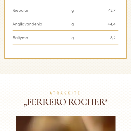
Riebalai
g
42,7
Angliavandeniai
g
44,4
Baltymai
g
8,2
ATRASKITE
„FERRERO ROCHER“