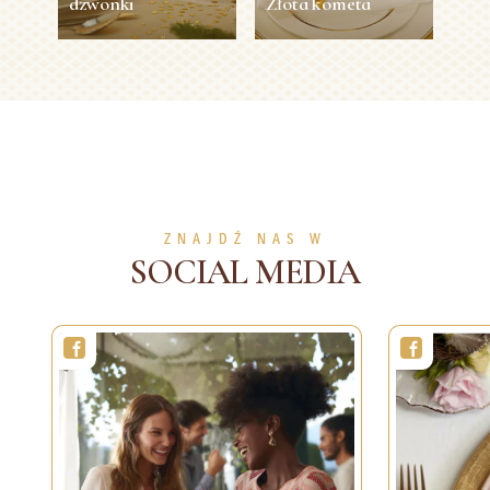
dzwonki
Złota kometa
Świeczniki szklane
Złota kometa
dzwonki
1 min
1
łatwy
5 min
1
łatwy
POKAŻ WIĘCEJ
POKAŻ WIĘCEJ
ZNAJDŹ NAS W
SOCIAL MEDIA