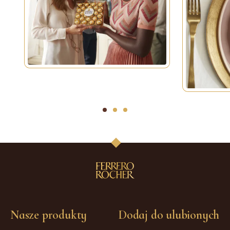
1
2
3
Nasze produkty
Dodaj do ulubionych