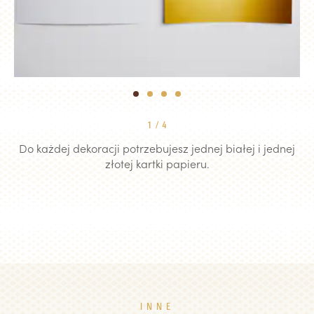
1
2
3
4
1
/
4
Do każdej dekoracji potrzebujesz jednej białej i jednej
złotej kartki papieru.
INNE