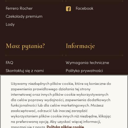
Ferrero Rocher
Facebook
Czekolady premium
Lody
Masz pytania?
Informacje
FAQ
Wymagania techniczne
Skontaktuj się z nami
Polityka prywatności
Polityka plików cookie
Używamy niezbędnych plików cookie, które są konieczne do
Nota prawna
zapewnienia prawidłowego działania tej strony
Regulamin świadczenia usług
internetowej oraz innych plików cookie wykorzystywanych
dla celów poprawy wydajności, zapewnienia dodatkowych
drogą elektroniczną
funkcjonalności lub dla celów marketingowych. Możesz
zaakceptować, odrzucić lub inaczej zarządzić
wykorzystaniem plików cookie innych niż niezbędne, klikając
na preferowaną opcję. Aby uzyskać więcej informacji,
zapoznaj się z naszą
Polityką plików cookie
.