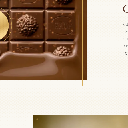
C
Ku
cz
na
la
Fe