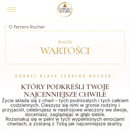
Skip to main content
MAIN NAVIGATION
Breadcrumb
O Ferrero Rocher
NASZE
WARTOŚCI
ODKRYJ BLASK FERRERO ROCHER,
KTÓRY PODKREŚLI TWOJE
NAJCENNIEJSZE CHWILE
Życie składa się z chwil – tych podniosłych i tych całkiem
codziennych. Cieszysz się nimi w gronie rodziny i
przyjaciół, celebrujesz w nastrojowe wieczory we dwoje,
doceniasz, zaglądając w głąb siebie.
Rozsmakuj się w pełni w tych wypełnionych emocjami
chwilach, a zostaną z Tobą jak najcenniejsze skarby.